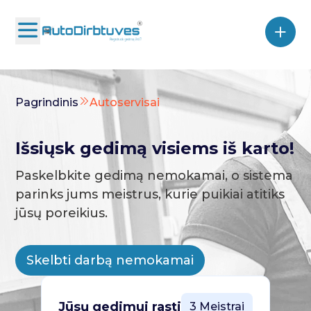
Pagrindinis
Autoservisai
Išsiųsk gedimą visiems iš karto!
Paskelbkite gedimą nemokamai, o sistema
parinks jums meistrus, kurie puikiai atitiks
jūsų poreikius.
Skelbti darbą nemokamai
Jūsų gedimui rasti
3 Meistrai