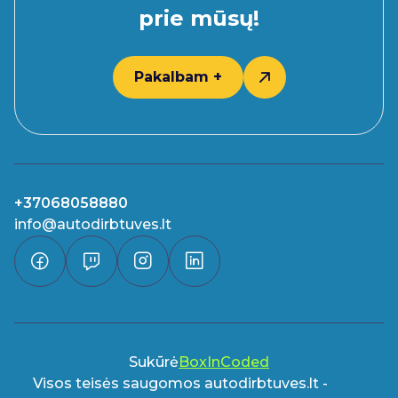
prie mūsų!
Pakalbam +
+37068058880
info@autodirbtuves.lt
Sukūrė
BoxInCoded
Visos teisės saugomos autodirbtuves.lt -