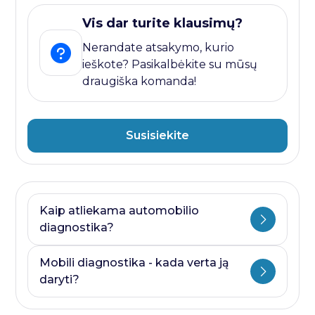
Vis dar turite klausimų?
Nerandate atsakymo, kurio
ieškote? Pasikalbėkite su mūsų
draugiška komanda!
Susisiekite
Kaip atliekama automobilio
diagnostika?
Automobilio diagnostika plati savoka.
Mobili diagnostika - kada verta ją
Ji visada prasideda nuo kompiuterines
daryti?
diagnostikos ir baigiasi papildomais
testais, kurie priklauso nuo to, kurioje
Mobili diagnostika - paslauga, kurią