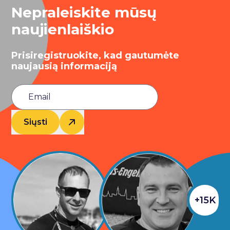
Nepraleiskite mūsų
naujienlaiškio
Prisiregistruokite, kad gautumėte
naujausią informaciją
Siųsti
+15K