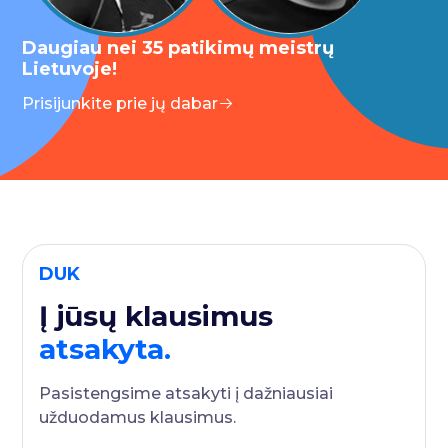
Daugiau nei 35 patikimų meistrų
Lietuvoje!
Prisijunkite prie jų dabar
DUK
Į jūsų klausimus
atsakyta.
Pasistengsime atsakyti į dažniausiai
užduodamus klausimus.