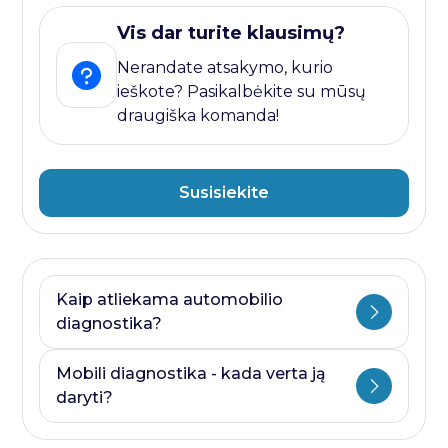
Vis dar turite klausimų?
Nerandate atsakymo, kurio
ieškote? Pasikalbėkite su mūsų
draugiška komanda!
Susisiekite
Kaip atliekama automobilio
diagnostika?
Automobilio diagnostika plati savoka.
Mobili diagnostika - kada verta ją
Ji visada prasideda nuo kompiuterines
daryti?
diagnostikos ir baigiasi papildomais
testais, kurie priklauso nuo to, kurioje
Mobili diagnostika - paslauga, kurią