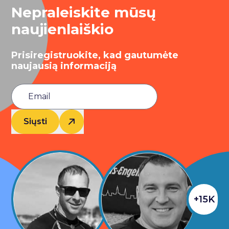
Nepraleiskite mūsų
naujienlaiškio
Prisiregistruokite, kad gautumėte
naujausią informaciją
Siųsti
+15K