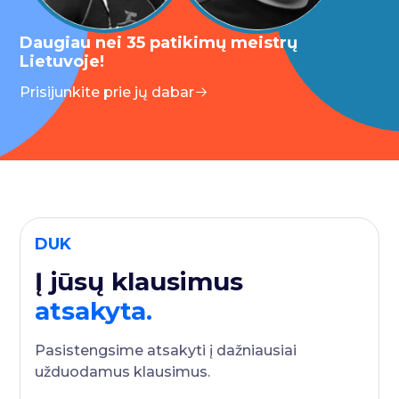
Daugiau nei 35 patikimų meistrų
Lietuvoje!
Prisijunkite prie jų dabar
DUK
Į jūsų klausimus
atsakyta.
Pasistengsime atsakyti į dažniausiai
užduodamus klausimus.