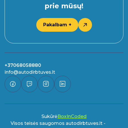
prie mūsų!
Pakalbam +
+37068058880
info@autodirbtuves.lt
Sukūrė
BoxInCoded
Visos teisės saugomos autodirbtuves.lt -