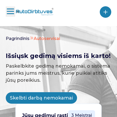
Pagrindinis
Autoservisai
Išsiųsk gedimą visiems iš karto!
Paskelbkite gedimą nemokamai, o sistema
parinks jums meistrus, kurie puikiai atitiks
jūsų poreikius.
Skelbti darbą nemokamai
Jūsų gedimui rasti
3 Meistrai