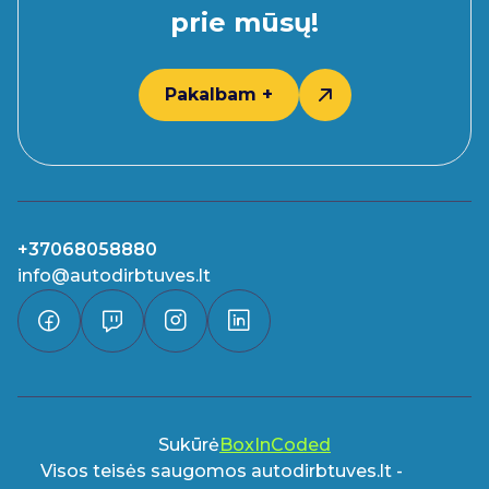
prie mūsų!
Pakalbam +
+37068058880
info@autodirbtuves.lt
Sukūrė
BoxInCoded
Visos teisės saugomos autodirbtuves.lt -