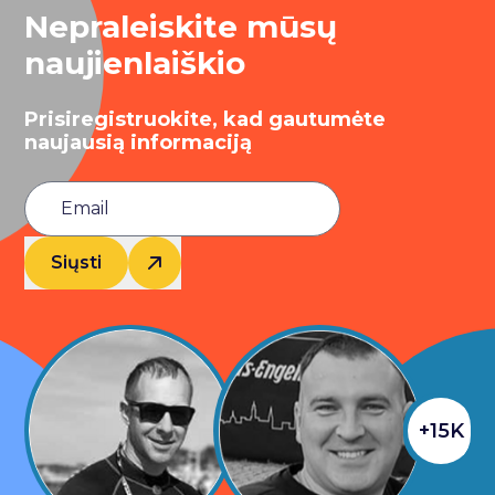
Nepraleiskite mūsų
naujienlaiškio
Prisiregistruokite, kad gautumėte
naujausią informaciją
Siųsti
+15K