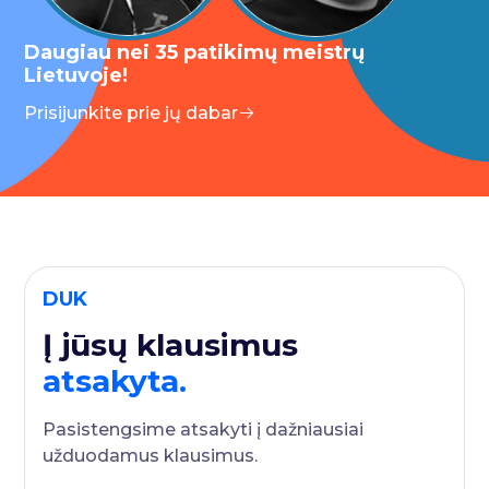
Daugiau nei 35 patikimų meistrų
Lietuvoje!
Prisijunkite prie jų dabar
DUK
Į jūsų klausimus
atsakyta.
Pasistengsime atsakyti į dažniausiai
užduodamus klausimus.