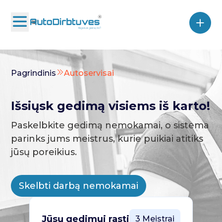
Pagrindinis
Autoservisai
Išsiųsk gedimą visiems iš karto!
Paskelbkite gedimą nemokamai, o sistema
parinks jums meistrus, kurie puikiai atitiks
jūsų poreikius.
Skelbti darbą nemokamai
Jūsų gedimui rasti
3 Meistrai