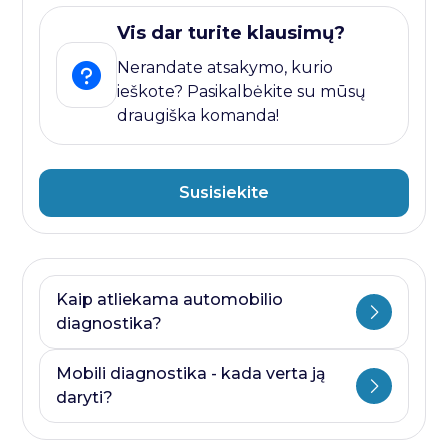
Vis dar turite klausimų?
Nerandate atsakymo, kurio
ieškote? Pasikalbėkite su mūsų
draugiška komanda!
Susisiekite
Kaip atliekama automobilio
diagnostika?
Automobilio diagnostika plati savoka.
Mobili diagnostika - kada verta ją
Ji visada prasideda nuo kompiuterines
daryti?
diagnostikos ir baigiasi papildomais
testais, kurie priklauso nuo to, kurioje
Mobili diagnostika - paslauga, kurią