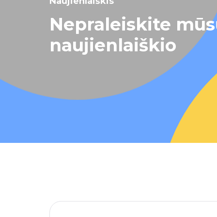
Naujienlaiškis
Nepraleiskite mū
naujienlaiškio