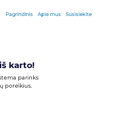
Pagrindinis
Apie mus
Susisiekite
š karto!
stema parinks
sų poreikius.