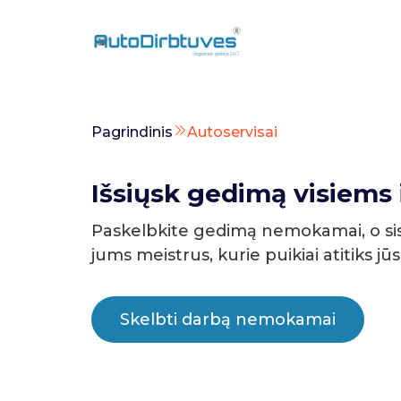
Pagrindinis
Autoservisai
Išsiųsk gedimą visiems i
Paskelbkite gedimą nemokamai, o si
jums meistrus, kurie puikiai atitiks jū
Skelbti darbą nemokamai