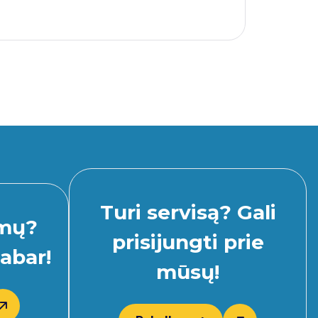
Turi servisą? Gali
imų?
prisijungti prie
abar!
mūsų!