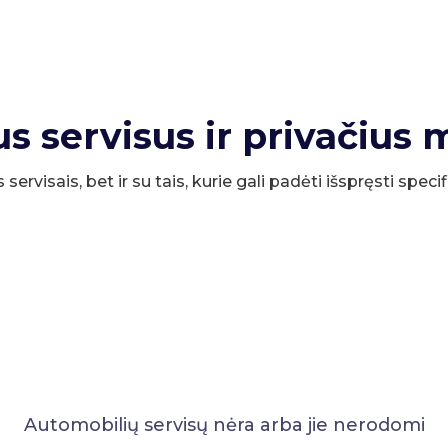
us servisus ir privačius 
s servisais, bet ir su tais, kurie gali padėti išspręsti spe
Automobilių servisų nėra arba jie nerodomi