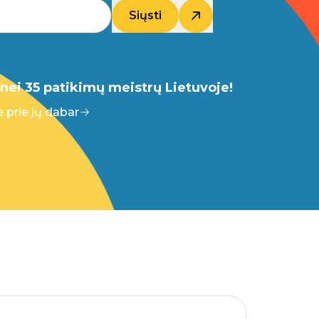
Siųsti
nei 35 patikimų meistrų Lietuvoje!
e prie jų dabar