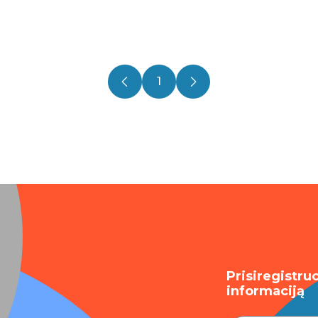
1
Prisiregistru
informaciją