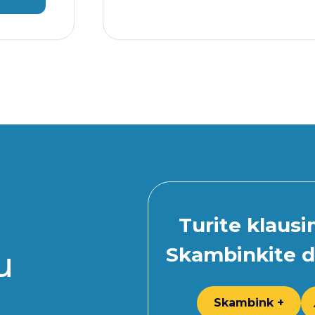
Turite klaus
Skambinkite d
u
Skambink +