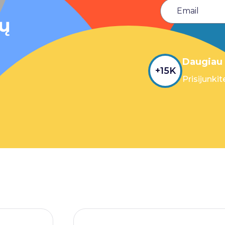
sų
Daugiau 
+15K
Prisijunkit