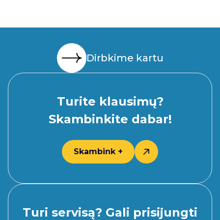
vietoje aptiktas gedimas.
dažniausiai užsako tie, kuriems
reikalinga patikra prieš pirkimą. Jeigu
automobilis sugedo - patarimas:
nemėtyti pinigus meistrams, kurie
atvyksta į vietą. Nes atlikta
Dirbkime kartu
diagnostika, nepašalina gedimo. Tai
daroma remonto dirbtuvėse. Daug
labiau verta tuos pinigus išleisti
traliukui - kad nuvežtų Jūsų
Turite klausimų?
automobilį į servisą.
Skambinkite dabar!
Skambink +
Turi servisą? Gali prisijungti