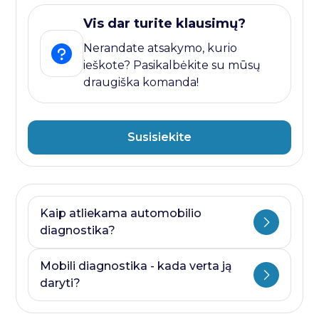
Vis dar turite klausimų?
Nerandate atsakymo, kurio
ieškote? Pasikalbėkite su mūsų
draugiška komanda!
Susisiekite
Kaip atliekama automobilio
diagnostika?
Automobilio diagnostika plati savoka.
Mobili diagnostika - kada verta ją
Ji visada prasideda nuo kompiuterines
daryti?
diagnostikos ir baigiasi papildomais
testais, kurie priklauso nuo to, kurioje
Mobili diagnostika - paslauga, kurią