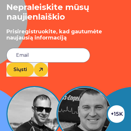
Nepraleiskite mūsų
naujienlaiškio
Prisiregistruokite, kad gautumėte
naujausią informaciją
Siųsti
+15K