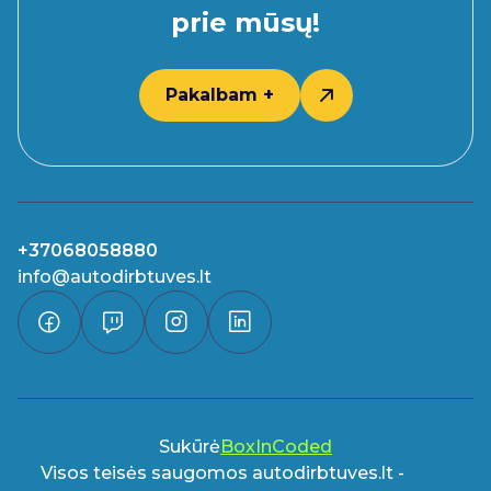
prie mūsų!
Pakalbam +
+37068058880
info@autodirbtuves.lt
Sukūrė
BoxInCoded
Visos teisės saugomos autodirbtuves.lt -