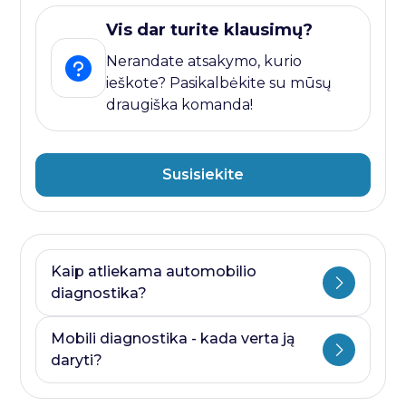
Vis dar turite klausimų?
Nerandate atsakymo, kurio
ieškote? Pasikalbėkite su mūsų
draugiška komanda!
Susisiekite
Kaip atliekama automobilio
diagnostika?
Automobilio diagnostika plati savoka.
Mobili diagnostika - kada verta ją
Ji visada prasideda nuo kompiuterines
daryti?
diagnostikos ir baigiasi papildomais
testais, kurie priklauso nuo to, kurioje
Mobili diagnostika - paslauga, kurią