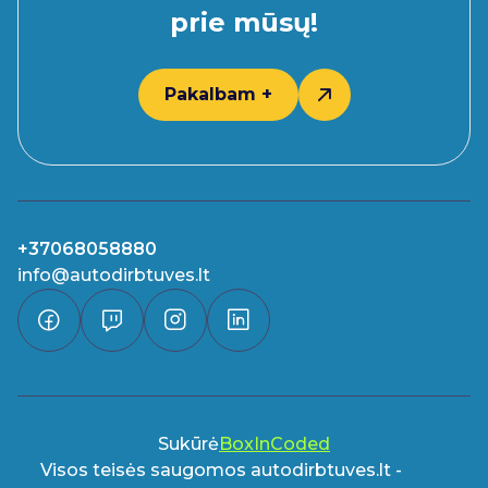
prie mūsų!
Pakalbam +
+37068058880
info@autodirbtuves.lt
Sukūrė
BoxInCoded
Visos teisės saugomos autodirbtuves.lt -