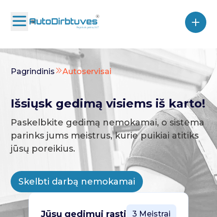
Pagrindinis
Autoservisai
Išsiųsk gedimą visiems iš karto!
Paskelbkite gedimą nemokamai, o sistema
parinks jums meistrus, kurie puikiai atitiks
jūsų poreikius.
Skelbti darbą nemokamai
Jūsų gedimui rasti
3 Meistrai