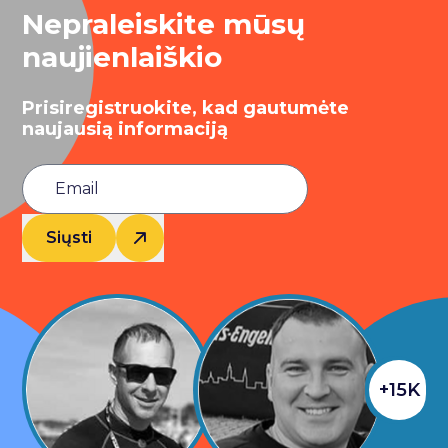
Nepraleiskite mūsų
naujienlaiškio
Prisiregistruokite, kad gautumėte
naujausią informaciją
Siųsti
+15K