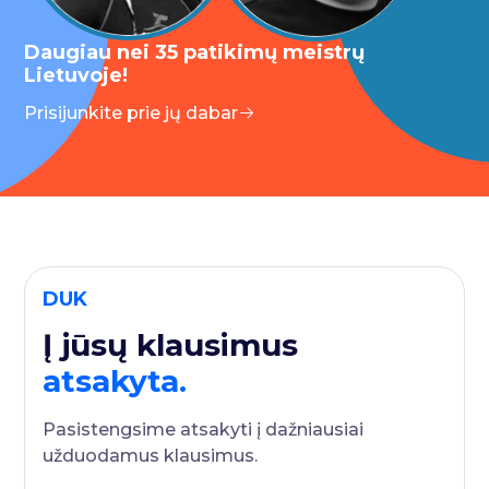
Daugiau nei 35 patikimų meistrų
Lietuvoje!
Prisijunkite prie jų dabar
DUK
Į jūsų klausimus
atsakyta.
Pasistengsime atsakyti į dažniausiai
užduodamus klausimus.