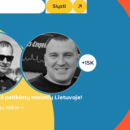
Siųsti
+15K
5 patikimų meistrų Lietuvoje!
 jų dabar