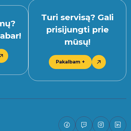
Turi servisą? Gali
imų?
prisijungti prie
abar!
mūsų!
Pakalbam +