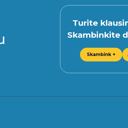
Turite klaus
Skambinkite d
u
Skambink +