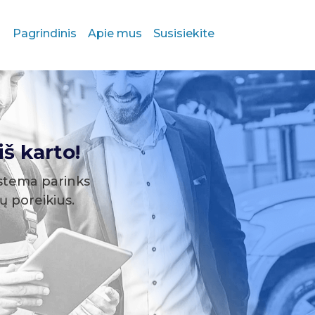
Pagrindinis
Apie mus
Susisiekite
š karto!
stema parinks
sų poreikius.