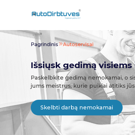
Pagrindinis
Autoservisai
Išsiųsk gedimą visiems i
Paskelbkite gedimą nemokamai, o si
jums meistrus, kurie puikiai atitiks jū
Skelbti darbą nemokamai