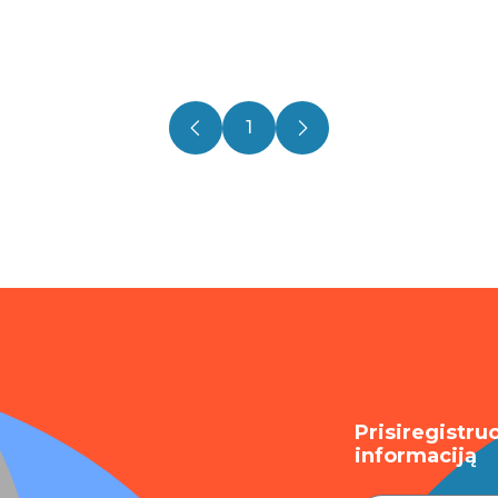
1
Prisiregistru
informaciją