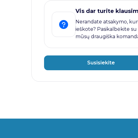
Vis dar turite klausi
Nerandate atsakymo, kur
ieškote? Pasikalbėkite su
mūsų draugiška komanda
Susisiekite