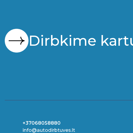
Dirbkime kart
+37068058880
info@autodirbtuves.lt