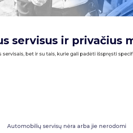
us servisus ir privačius 
s servisais, bet ir su tais, kurie gali padėti išspręsti spe
Automobilių servisų nėra arba jie nerodomi