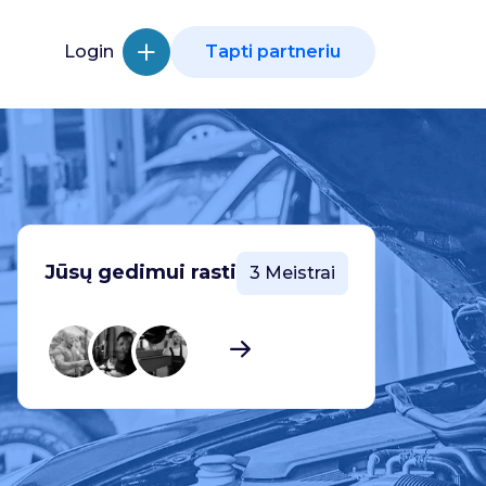
Login
Tapti partneriu
Jūsų gedimui rasti
3 Meistrai