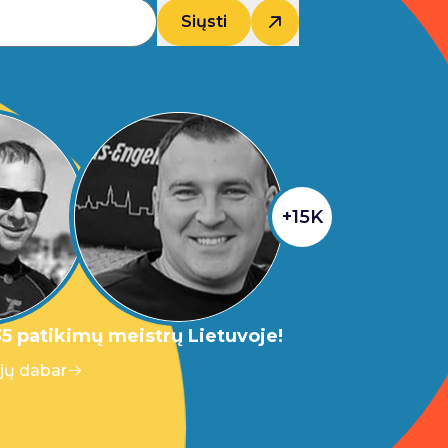
Siųsti
+15K
5 patikimų meistrų Lietuvoje!
 jų dabar