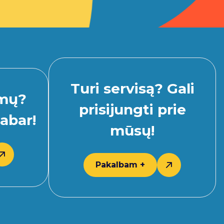
Turi servisą? Gali
imų?
prisijungti prie
abar!
mūsų!
Pakalbam +