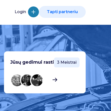
Login
Tapti partneriu
Jūsų gedimui rasti
3 Meistrai