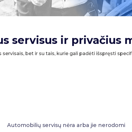
us servisus ir privačius 
s servisais, bet ir su tais, kurie gali padėti išspręsti spe
Automobilių servisų nėra arba jie nerodomi