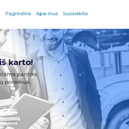
Pagrindinis
Apie mus
Susisiekite
š karto!
stema parinks
sų poreikius.