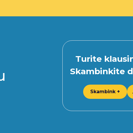
Turite klaus
Skambinkite d
u
Skambink +