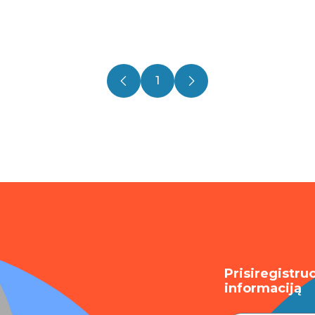
1
Prisiregistru
informaciją