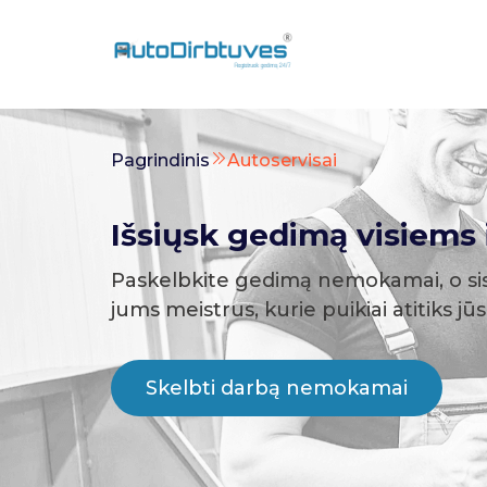
Pagrindinis
Autoservisai
Išsiųsk gedimą visiems i
Paskelbkite gedimą nemokamai, o si
jums meistrus, kurie puikiai atitiks jū
Skelbti darbą nemokamai