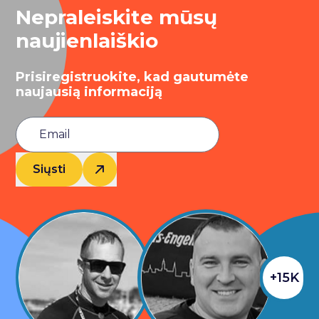
Nepraleiskite mūsų
naujienlaiškio
Prisiregistruokite, kad gautumėte
naujausią informaciją
Siųsti
+15K