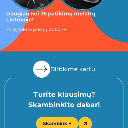
Daugiau nei 35 patikimų meistrų
Lietuvoje!
Prisijunkite prie jų dabar
Dirbkime kartu
Turite klausimų?
Skambinkite dabar!
Skambink +