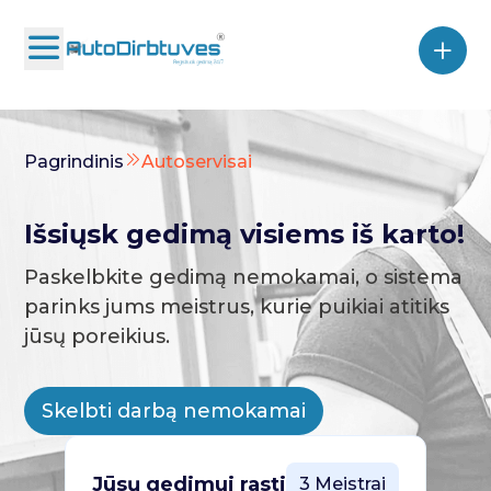
Pagrindinis
Autoservisai
Išsiųsk gedimą visiems iš karto!
Paskelbkite gedimą nemokamai, o sistema
parinks jums meistrus, kurie puikiai atitiks
jūsų poreikius.
Skelbti darbą nemokamai
Jūsų gedimui rasti
3 Meistrai