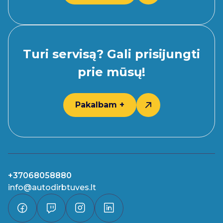
Turi servisą? Gali prisijungti
prie mūsų!
Pakalbam +
+37068058880
info@autodirbtuves.lt