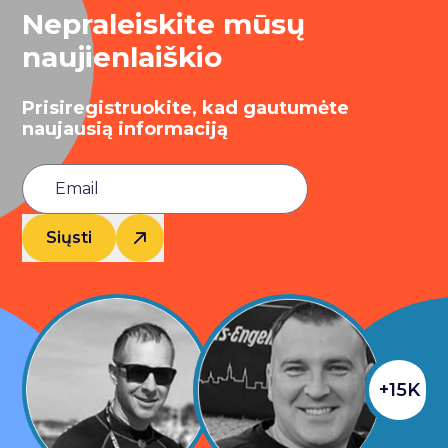
Nepraleiskite mūsų
naujienlaiškio
Prisiregistruokite, kad gautumėte
naujausią informaciją
Siųsti
+15K