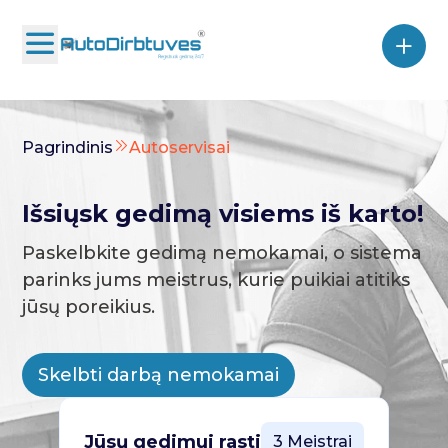
Pagrindinis
Autoservisai
Išsiųsk gedimą visiems iš karto!
Paskelbkite gedimą nemokamai, o sistema
parinks jums meistrus, kurie puikiai atitiks
jūsų poreikius.
Skelbti darbą nemokamai
Jūsų gedimui rasti
3 Meistrai