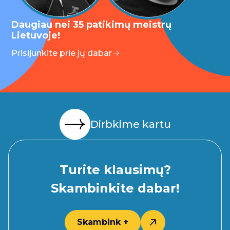
Daugiau nei 35 patikimų meistrų
Lietuvoje!
Prisijunkite prie jų dabar
Dirbkime kartu
Turite klausimų?
Skambinkite dabar!
Skambink +