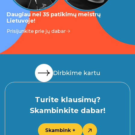
Daugiau nei 35 patikimų meistrų
Lietuvoje!
Prisijunkite prie jų dabar
Dirbkime kartu
Turite klausimų?
Skambinkite dabar!
Skambink +