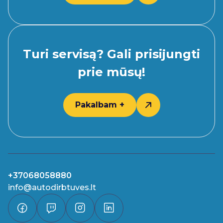
Turi servisą? Gali prisijungti
prie mūsų!
Pakalbam +
+37068058880
info@autodirbtuves.lt