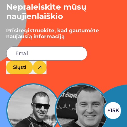
Nepraleiskite mūsų
naujienlaiškio
Prisiregistruokite, kad gautumėte
naujausią informaciją
Siųsti
+15K