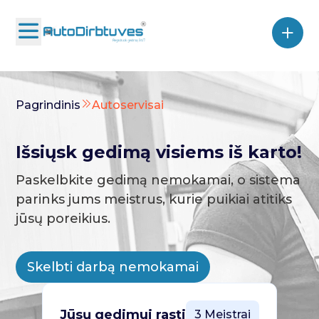
Pagrindinis
Autoservisai
Išsiųsk gedimą visiems iš karto!
Paskelbkite gedimą nemokamai, o sistema
parinks jums meistrus, kurie puikiai atitiks
jūsų poreikius.
Skelbti darbą nemokamai
Jūsų gedimui rasti
3 Meistrai