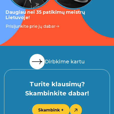
Daugiau nei 35 patikimų meistrų
Lietuvoje!
Prisijunkite prie jų dabar
Dirbkime kartu
Turite klausimų?
Skambinkite dabar!
Skambink +