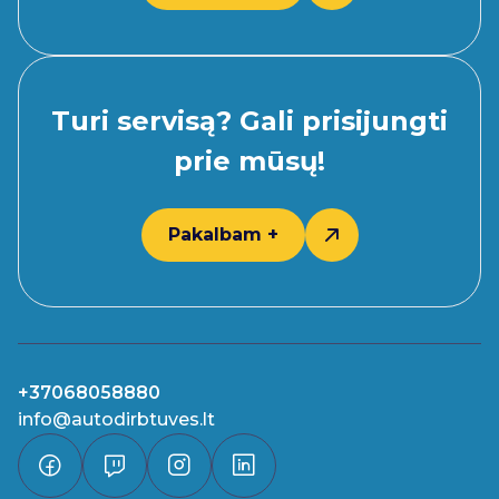
Turi servisą? Gali prisijungti
prie mūsų!
Pakalbam +
+37068058880
info@autodirbtuves.lt