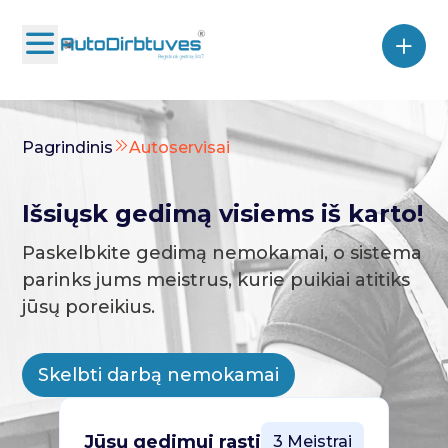
Pagrindinis
Autoservisai
Išsiųsk gedimą visiems iš karto!
Paskelbkite gedimą nemokamai, o sistema
parinks jums meistrus, kurie puikiai atitiks
jūsų poreikius.
Skelbti darbą nemokamai
Jūsų gedimui rasti
3 Meistrai