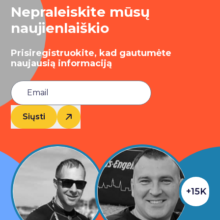
Nepraleiskite mūsų
naujienlaiškio
Prisiregistruokite, kad gautumėte
naujausią informaciją
Siųsti
+15K