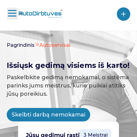
Pagrindinis
Autoservisai
Išsiųsk gedimą visiems iš karto!
Paskelbkite gedimą nemokamai, o sistema
parinks jums meistrus, kurie puikiai atitiks
jūsų poreikius.
Skelbti darbą nemokamai
Jūsų gedimui rasti
3 Meistrai