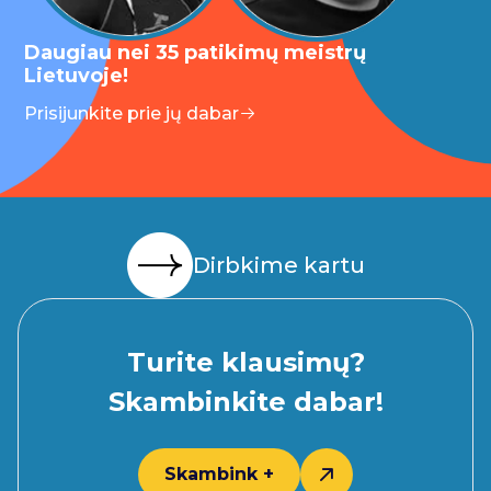
Daugiau nei 35 patikimų meistrų
Lietuvoje!
Prisijunkite prie jų dabar
Dirbkime kartu
Turite klausimų?
Skambinkite dabar!
Skambink +