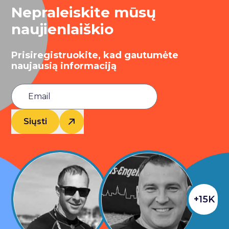
Nepraleiskite mūsų
naujienlaiškio
Prisiregistruokite, kad gautumėte
naujausią informaciją
Siųsti
+15K