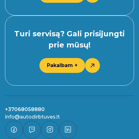
Turi servisą? Gali prisijungti
prie mūsų!
Pakalbam +
+37068058880
info@autodirbtuves.lt