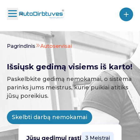
Pagrindinis
Autoservisai
Išsiųsk gedimą visiems iš karto!
Paskelbkite gedimą nemokamai, o sistema
parinks jums meistrus, kurie puikiai atitiks
jūsų poreikius.
Skelbti darbą nemokamai
Jūsų gedimui rasti
3 Meistrai