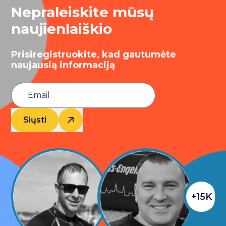
Nepraleiskite mūsų
naujienlaiškio
Prisiregistruokite, kad gautumėte
naujausią informaciją
Siųsti
+15K