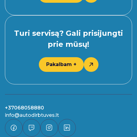
Turi servisą? Gali prisijungti
prie mūsų!
Pakalbam +
+37068058880
info@autodirbtuves.lt