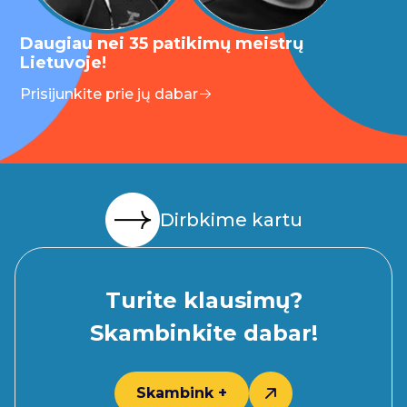
Daugiau nei 35 patikimų meistrų
Lietuvoje!
Prisijunkite prie jų dabar
Dirbkime kartu
Turite klausimų?
Skambinkite dabar!
Skambink +