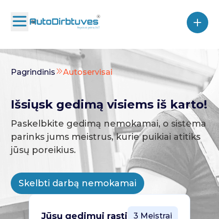
Pagrindinis
Autoservisai
Išsiųsk gedimą visiems iš karto!
Paskelbkite gedimą nemokamai, o sistema
parinks jums meistrus, kurie puikiai atitiks
jūsų poreikius.
Skelbti darbą nemokamai
Jūsų gedimui rasti
3 Meistrai