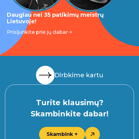
Daugiau nei 35 patikimų meistrų
Lietuvoje!
Prisijunkite prie jų dabar
Dirbkime kartu
Turite klausimų?
Skambinkite dabar!
Skambink +