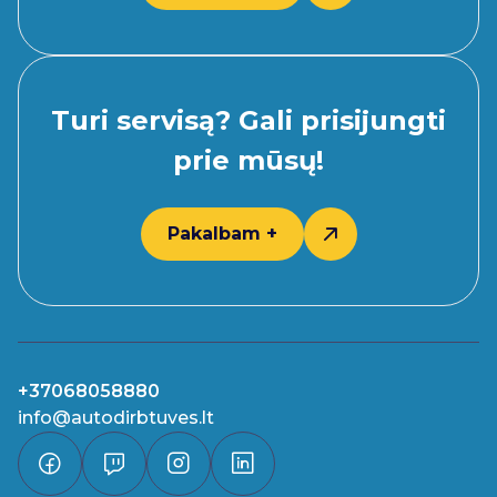
Turi servisą? Gali prisijungti
prie mūsų!
Pakalbam +
+37068058880
info@autodirbtuves.lt