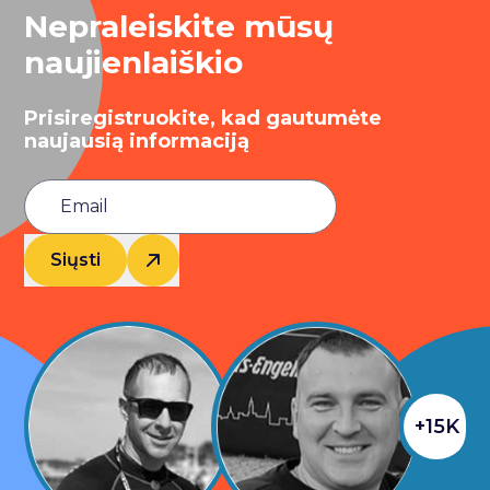
Nepraleiskite mūsų
naujienlaiškio
Prisiregistruokite, kad gautumėte
naujausią informaciją
Siųsti
+15K