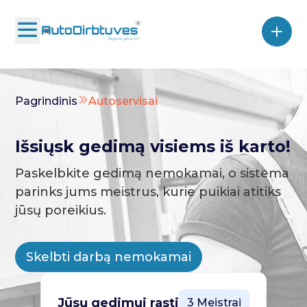
Pagrindinis
Autoservisai
Išsiųsk gedimą visiems iš karto!
Paskelbkite gedimą nemokamai, o sistema
parinks jums meistrus, kurie puikiai atitiks
jūsų poreikius.
Skelbti darbą nemokamai
Jūsų gedimui rasti
3 Meistrai