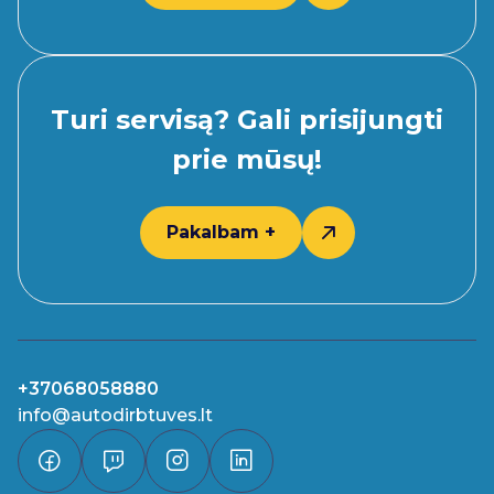
Turi servisą? Gali prisijungti
prie mūsų!
Pakalbam +
+37068058880
info@autodirbtuves.lt