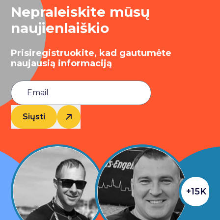
Nepraleiskite mūsų
naujienlaiškio
Prisiregistruokite, kad gautumėte
naujausią informaciją
Siųsti
+15K