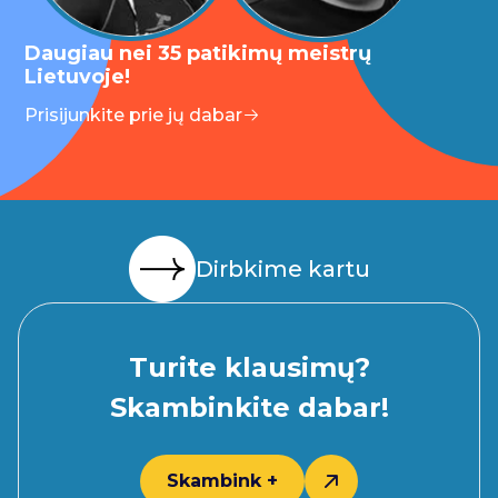
Daugiau nei 35 patikimų meistrų
Lietuvoje!
Prisijunkite prie jų dabar
Dirbkime kartu
Turite klausimų?
Skambinkite dabar!
Skambink +