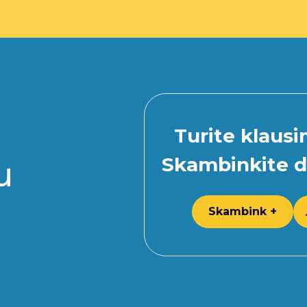
Turite klaus
Skambinkite d
u
Skambink +