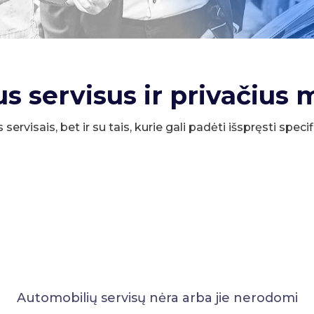
us servisus ir privačius 
s servisais, bet ir su tais, kurie gali padėti išspręsti spe
Automobilių servisų nėra arba jie nerodomi