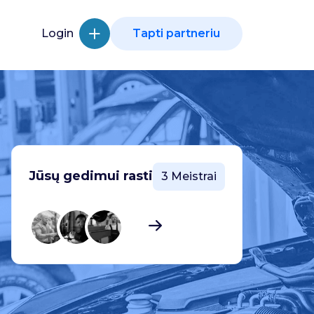
Login
Tapti partneriu
Jūsų gedimui rasti
3 Meistrai