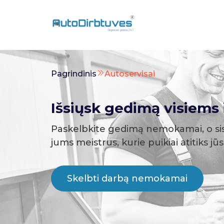
Pagrindinis
Autoservisai
Išsiųsk gedimą visiems i
Paskelbkite gedimą nemokamai, o si
jums meistrus, kurie puikiai atitiks jū
Skelbti darbą nemokamai