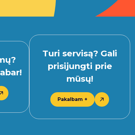
Turi servisą? Gali
imų?
prisijungti prie
abar!
mūsų!
Pakalbam +