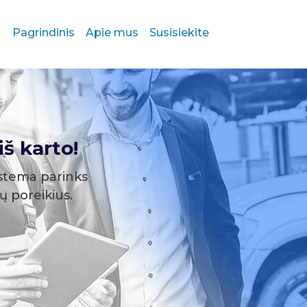
Pagrindinis
Apie mus
Susisiekite
š karto!
stema parinks
sų poreikius.