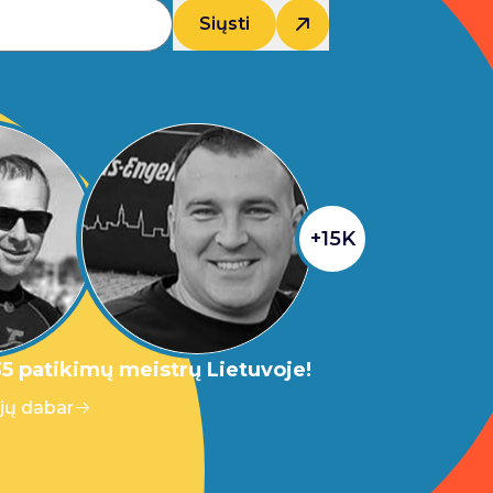
Siųsti
+15K
5 patikimų meistrų Lietuvoje!
 jų dabar