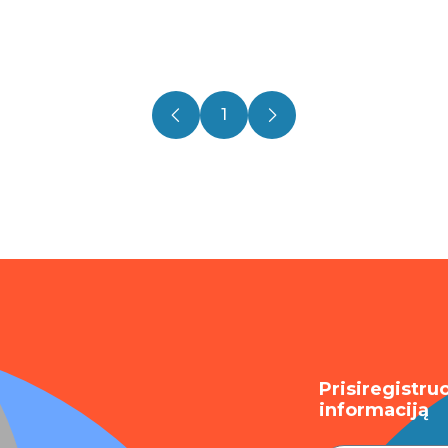
1
Prisiregistru
informaciją