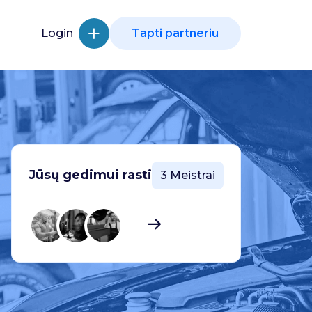
Login
Tapti partneriu
Jūsų gedimui rasti
3 Meistrai