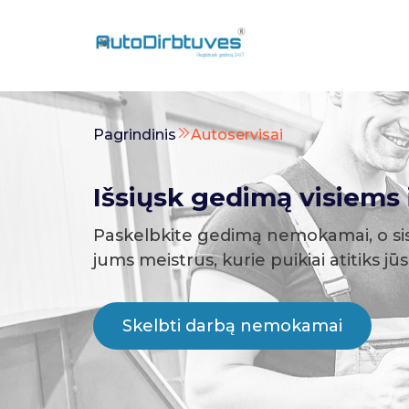
Pagrindinis
Autoservisai
Išsiųsk gedimą visiems i
Paskelbkite gedimą nemokamai, o si
jums meistrus, kurie puikiai atitiks jū
Skelbti darbą nemokamai