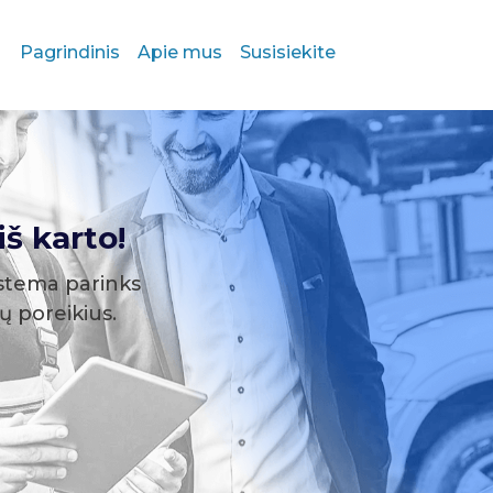
Pagrindinis
Apie mus
Susisiekite
š karto!
stema parinks
sų poreikius.