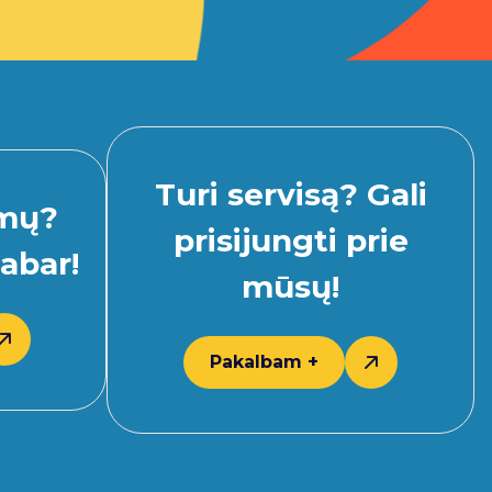
Turi servisą? Gali
imų?
prisijungti prie
abar!
mūsų!
Pakalbam +