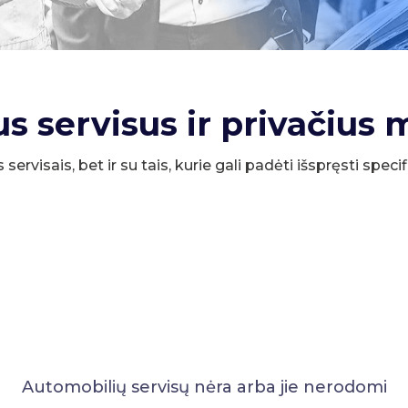
us servisus ir privačius 
s servisais, bet ir su tais, kurie gali padėti išspręsti spe
Automobilių servisų nėra arba jie nerodomi