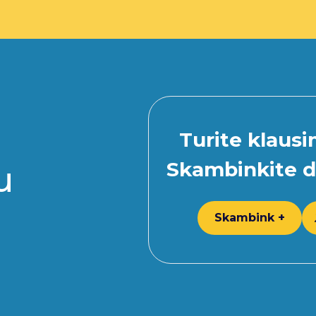
Turite klaus
Skambinkite d
u
Skambink +