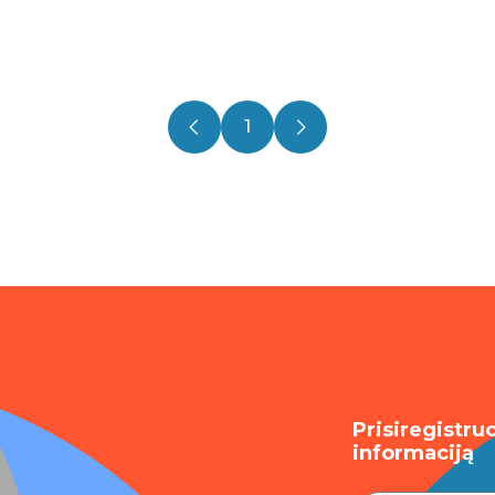
1
Prisiregistru
informaciją