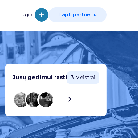
Login
Tapti partneriu
Jūsų gedimui rasti
3 Meistrai