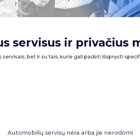
us servisus ir privačius 
s servisais, bet ir su tais, kurie gali padėti išspręsti spe
Automobilių servisų nėra arba jie nerodomi