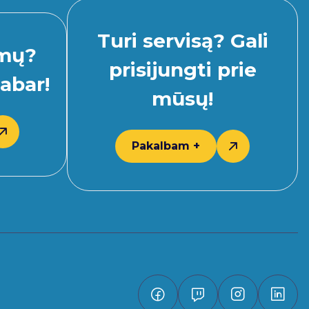
Turi servisą? Gali
imų?
prisijungti prie
abar!
mūsų!
Pakalbam +