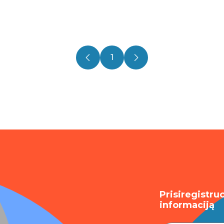
1
Prisiregistru
informaciją