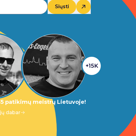
Siųsti
+15K
5 patikimų meistrų Lietuvoje!
 jų dabar