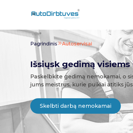
Pagrindinis
Autoservisai
Išsiųsk gedimą visiems i
Paskelbkite gedimą nemokamai, o si
jums meistrus, kurie puikiai atitiks jū
Skelbti darbą nemokamai