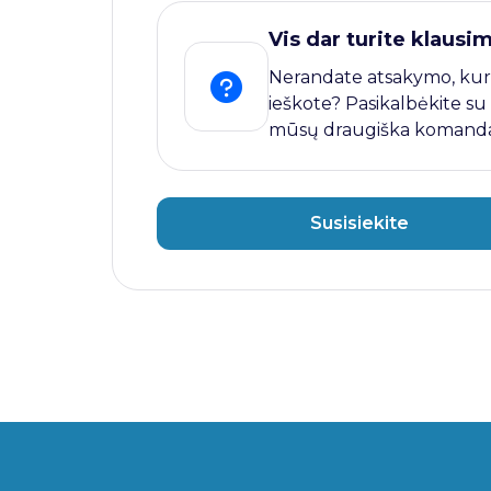
Vis dar turite klausi
Nerandate atsakymo, kur
ieškote? Pasikalbėkite su
mūsų draugiška komanda
Susisiekite