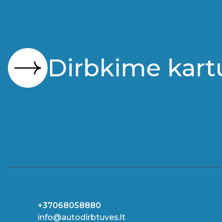
Dirbkime kart
+37068058880
info@autodirbtuves.lt