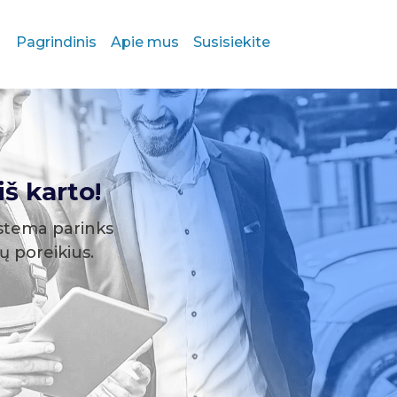
Pagrindinis
Apie mus
Susisiekite
š karto!
stema parinks
sų poreikius.