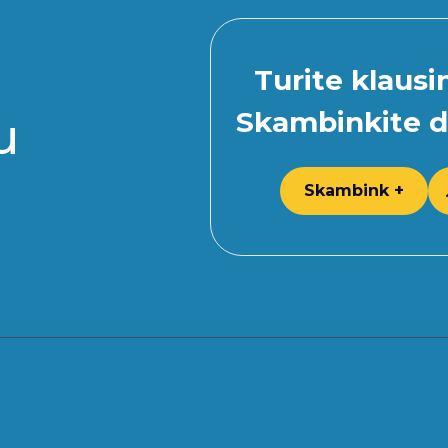
Turite klaus
Skambinkite d
u
Skambink +