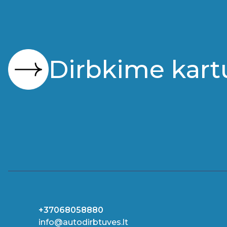
Dirbkime kart
+37068058880
info@autodirbtuves.lt