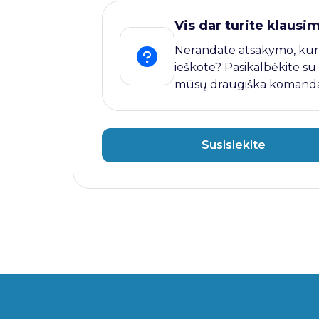
Vis dar turite klausi
Nerandate atsakymo, kur
ieškote? Pasikalbėkite su
mūsų draugiška komanda
Susisiekite