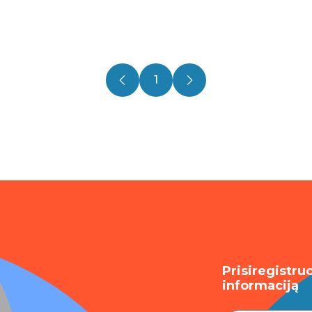
1
Prisiregistru
informaciją