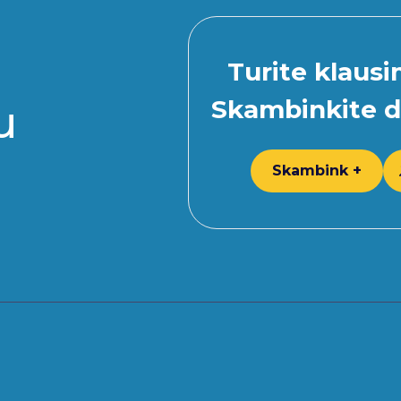
Turite klaus
Skambinkite d
u
Skambink +