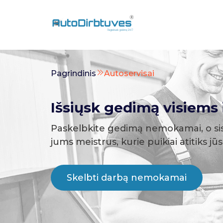
Pagrindinis
Autoservisai
Išsiųsk gedimą visiems i
Paskelbkite gedimą nemokamai, o si
jums meistrus, kurie puikiai atitiks jū
Skelbti darbą nemokamai