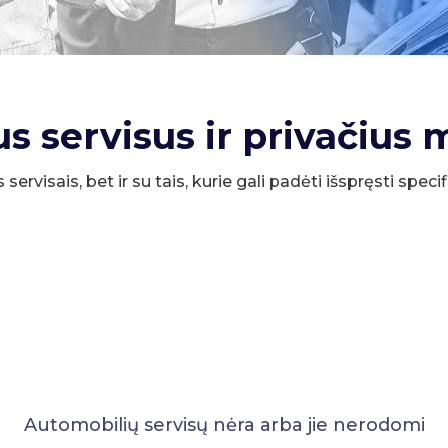
us servisus ir privačius 
s servisais, bet ir su tais, kurie gali padėti išspręsti spe
Automobilių servisų nėra arba jie nerodomi