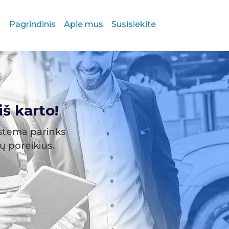
Pagrindinis
Apie mus
Susisiekite
š karto!
stema parinks
sų poreikius.