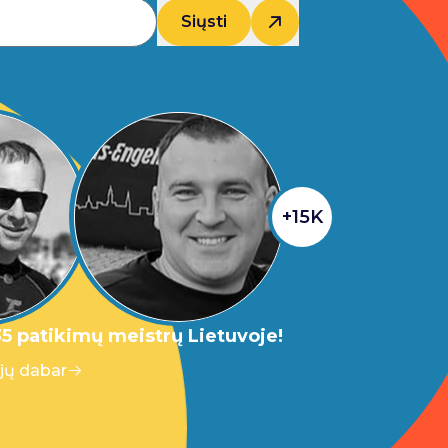
Siųsti
+15K
5 patikimų meistrų Lietuvoje!
 jų dabar