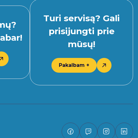
Turi servisą? Gali
imų?
prisijungti prie
abar!
mūsų!
Pakalbam +