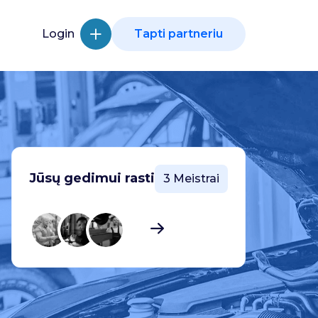
Login
Tapti partneriu
Jūsų gedimui rasti
3 Meistrai