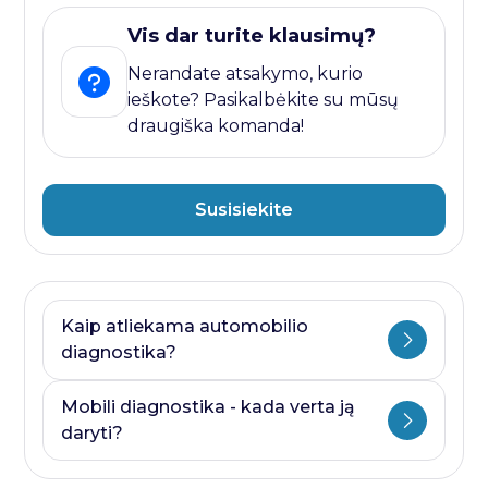
Vis dar turite klausimų?
Nerandate atsakymo, kurio
ieškote? Pasikalbėkite su mūsų
draugiška komanda!
Susisiekite
Kaip atliekama automobilio
diagnostika?
Automobilio diagnostika plati savoka.
Mobili diagnostika - kada verta ją
Ji visada prasideda nuo kompiuterines
daryti?
diagnostikos ir baigiasi papildomais
testais, kurie priklauso nuo to, kurioje
Mobili diagnostika - paslauga, kurią