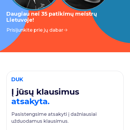
Daugiau nei 35 patikimų meistrų
Lietuvoje!
Prisijunkite prie jų dabar
DUK
Į jūsų klausimus
atsakyta.
Pasistengsime atsakyti į dažniausiai
užduodamus klausimus.