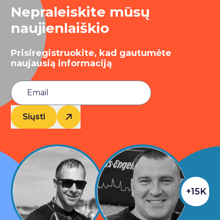
Nepraleiskite mūsų
naujienlaiškio
Prisiregistruokite, kad gautumėte
naujausią informaciją
Siųsti
+15K