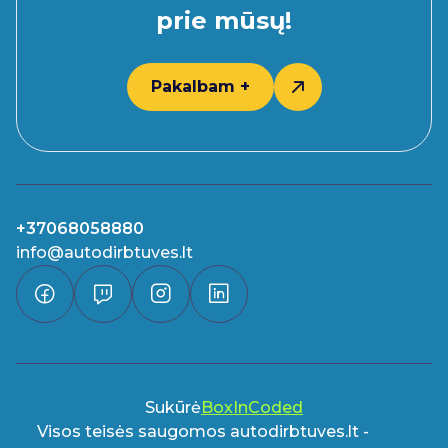
prie mūsų!
Pakalbam +
+37068058880
info@autodirbtuves.lt
Sukūrė
BoxInCoded
Visos teisės saugomos autodirbtuves.lt -