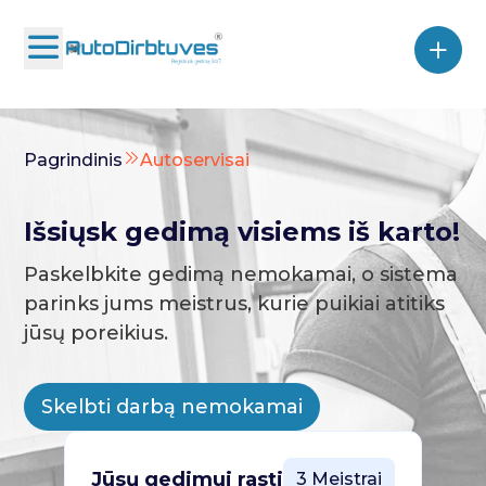
Pagrindinis
Autoservisai
Išsiųsk gedimą visiems iš karto!
Paskelbkite gedimą nemokamai, o sistema
parinks jums meistrus, kurie puikiai atitiks
jūsų poreikius.
Skelbti darbą nemokamai
Jūsų gedimui rasti
3 Meistrai