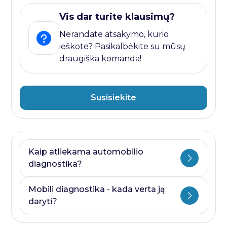
Vis dar turite klausimų?
Nerandate atsakymo, kurio
ieškote? Pasikalbėkite su mūsų
draugiška komanda!
Susisiekite
Kaip atliekama automobilio
diagnostika?
Automobilio diagnostika plati savoka.
Mobili diagnostika - kada verta ją
Ji visada prasideda nuo kompiuterines
daryti?
diagnostikos ir baigiasi papildomais
testais, kurie priklauso nuo to, kurioje
Mobili diagnostika - paslauga, kurią