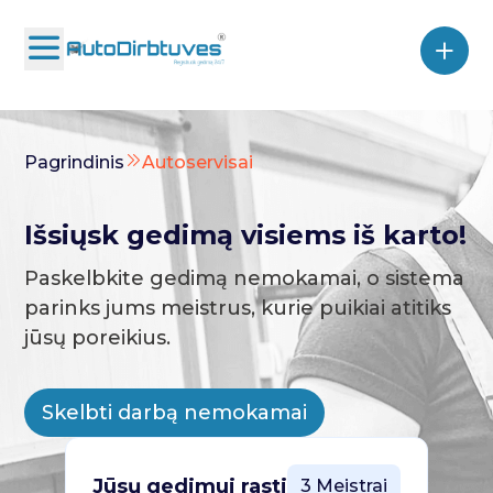
Pagrindinis
Autoservisai
Išsiųsk gedimą visiems iš karto!
Paskelbkite gedimą nemokamai, o sistema
parinks jums meistrus, kurie puikiai atitiks
jūsų poreikius.
Skelbti darbą nemokamai
Jūsų gedimui rasti
3 Meistrai