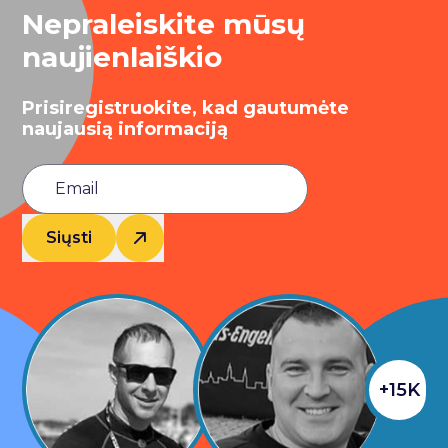
Nepraleiskite mūsų
naujienlaiškio
Prisiregistruokite, kad gautumėte
naujausią informaciją
Siųsti
+15K