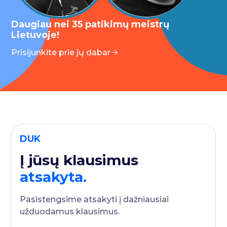
Daugiau nei 35 patikimų meistrų
Lietuvoje!
Prisijunkite prie jų dabar
DUK
Į jūsų klausimus
atsakyta.
Pasistengsime atsakyti į dažniausiai
užduodamus klausimus.