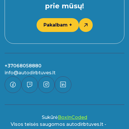
prie mūsų!
Pakalbam +
+37068058880
info@autodirbtuves.lt
Sukūrė
BoxInCoded
Visos teisės saugomos autodirbtuves.lt -