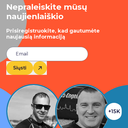
Nepraleiskite mūsų
naujienlaiškio
Prisiregistruokite, kad gautumėte
naujausią informaciją
Siųsti
+15K