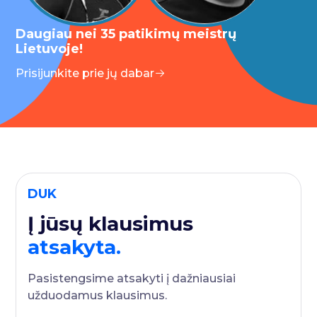
Daugiau nei 35 patikimų meistrų
Lietuvoje!
Prisijunkite prie jų dabar
DUK
Į jūsų klausimus
atsakyta.
Pasistengsime atsakyti į dažniausiai
užduodamus klausimus.