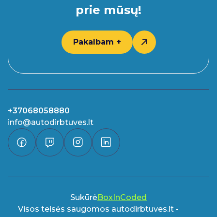
prie mūsų!
Pakalbam +
+37068058880
info@autodirbtuves.lt
Sukūrė
BoxInCoded
Visos teisės saugomos autodirbtuves.lt -