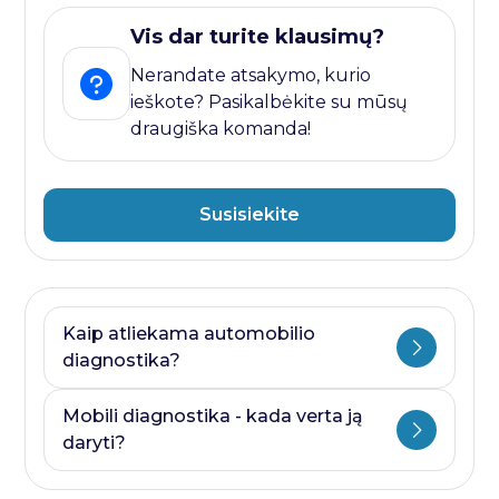
Vis dar turite klausimų?
Nerandate atsakymo, kurio
ieškote? Pasikalbėkite su mūsų
draugiška komanda!
Susisiekite
Kaip atliekama automobilio
diagnostika?
Automobilio diagnostika plati savoka.
Mobili diagnostika - kada verta ją
Ji visada prasideda nuo kompiuterines
daryti?
diagnostikos ir baigiasi papildomais
testais, kurie priklauso nuo to, kurioje
Mobili diagnostika - paslauga, kurią