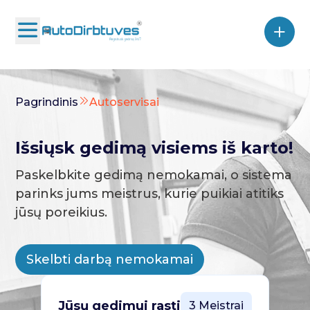
Pagrindinis
Autoservisai
Išsiųsk gedimą visiems iš karto!
Paskelbkite gedimą nemokamai, o sistema
parinks jums meistrus, kurie puikiai atitiks
jūsų poreikius.
Skelbti darbą nemokamai
Jūsų gedimui rasti
3 Meistrai