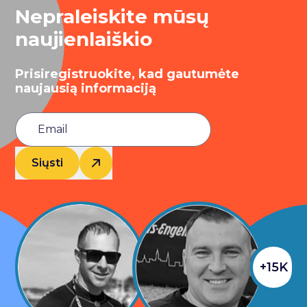
Nepraleiskite mūsų
naujienlaiškio
Prisiregistruokite, kad gautumėte
naujausią informaciją
Siųsti
+15K