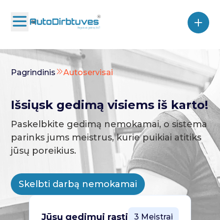
Pagrindinis
Autoservisai
Išsiųsk gedimą visiems iš karto!
Paskelbkite gedimą nemokamai, o sistema
parinks jums meistrus, kurie puikiai atitiks
jūsų poreikius.
Skelbti darbą nemokamai
Jūsų gedimui rasti
3 Meistrai