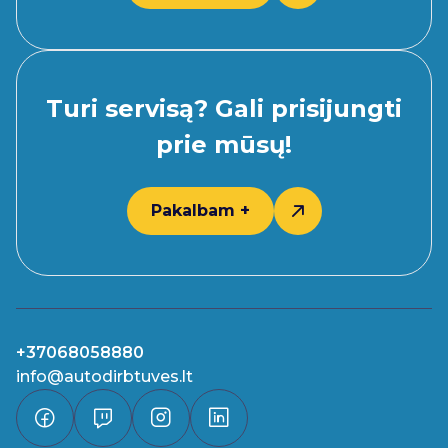
Turi servisą? Gali prisijungti
prie mūsų!
Pakalbam +
+37068058880
info@autodirbtuves.lt