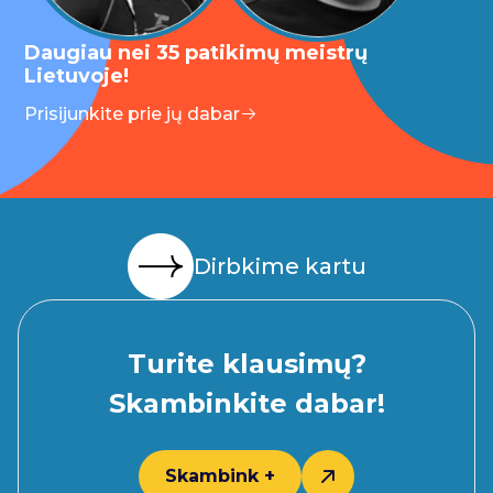
Daugiau nei 35 patikimų meistrų
Lietuvoje!
Prisijunkite prie jų dabar
Dirbkime kartu
Turite klausimų?
Skambinkite dabar!
Skambink +