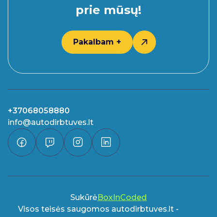
prie mūsų!
Pakalbam +
+37068058880
info@autodirbtuves.lt
Sukūrė
BoxInCoded
Visos teisės saugomos autodirbtuves.lt -