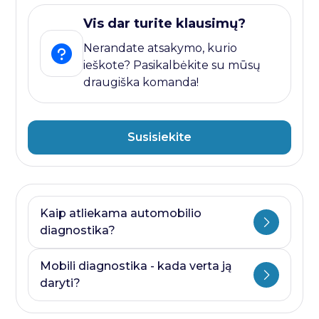
Vis dar turite klausimų?
Nerandate atsakymo, kurio
ieškote? Pasikalbėkite su mūsų
draugiška komanda!
Susisiekite
Kaip atliekama automobilio
diagnostika?
Automobilio diagnostika plati savoka.
Mobili diagnostika - kada verta ją
Ji visada prasideda nuo kompiuterines
daryti?
diagnostikos ir baigiasi papildomais
testais, kurie priklauso nuo to, kurioje
Mobili diagnostika - paslauga, kurią