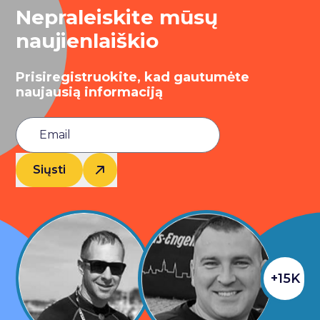
Nepraleiskite mūsų
naujienlaiškio
Prisiregistruokite, kad gautumėte
naujausią informaciją
Siųsti
+15K