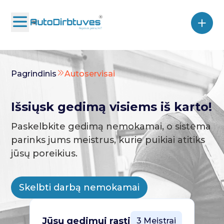
Pagrindinis
Autoservisai
Išsiųsk gedimą visiems iš karto!
Paskelbkite gedimą nemokamai, o sistema
parinks jums meistrus, kurie puikiai atitiks
jūsų poreikius.
Skelbti darbą nemokamai
Jūsų gedimui rasti
3 Meistrai