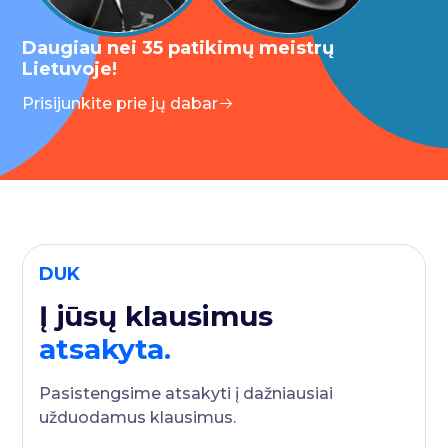
Daugiau nei 35 patikimų meistrų
Lietuvoje!
Prisijunkite prie jų dabar
DUK
Į jūsų klausimus
atsakyta.
Pasistengsime atsakyti į dažniausiai
užduodamus klausimus.