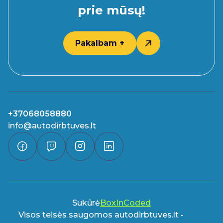
prie mūsų!
Pakalbam +
+37068058880
info@autodirbtuves.lt
Sukūrė
BoxInCoded
Visos teisės saugomos autodirbtuves.lt -