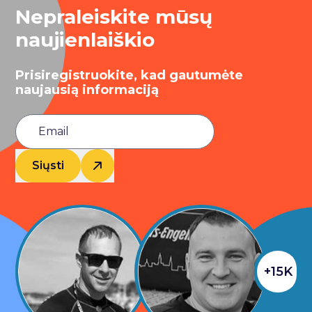
Nepraleiskite mūsų
naujienlaiškio
Prisiregistruokite, kad gautumėte
naujausią informaciją
Siųsti
+15K