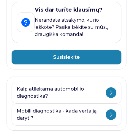
Vis dar turite klausimų?
Nerandate atsakymo, kurio
ieškote? Pasikalbėkite su mūsų
draugiška komanda!
Susisiekite
Kaip atliekama automobilio
diagnostika?
Automobilio diagnostika plati savoka.
Mobili diagnostika - kada verta ją
Ji visada prasideda nuo kompiuterines
daryti?
diagnostikos ir baigiasi papildomais
testais, kurie priklauso nuo to, kurioje
Mobili diagnostika - paslauga, kurią