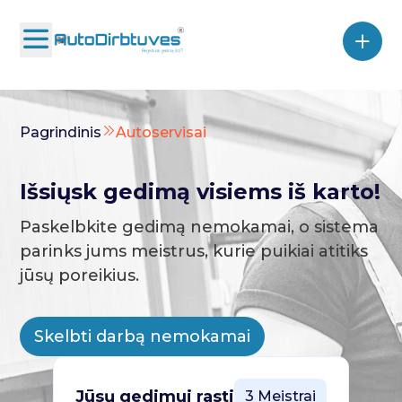
Pagrindinis
Autoservisai
Išsiųsk gedimą visiems iš karto!
Paskelbkite gedimą nemokamai, o sistema
parinks jums meistrus, kurie puikiai atitiks
jūsų poreikius.
Skelbti darbą nemokamai
Jūsų gedimui rasti
3 Meistrai