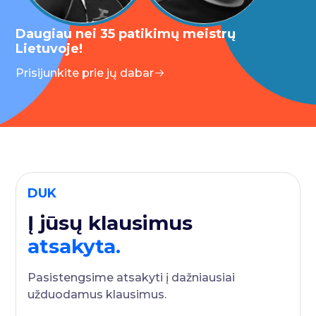
Daugiau nei 35 patikimų meistrų
Lietuvoje!
Prisijunkite prie jų dabar
DUK
Į jūsų klausimus
atsakyta.
Pasistengsime atsakyti į dažniausiai
užduodamus klausimus.