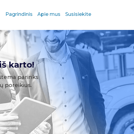
Pagrindinis
Apie mus
Susisiekite
š karto!
stema parinks
sų poreikius.