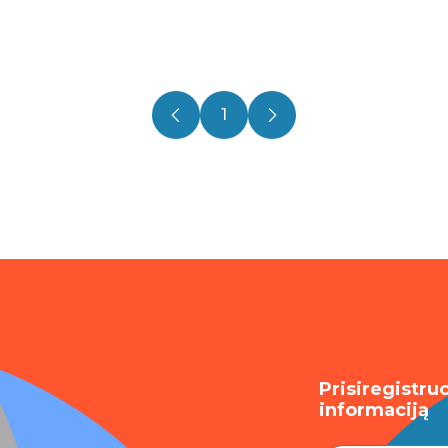
1
Prisiregistru
informaciją