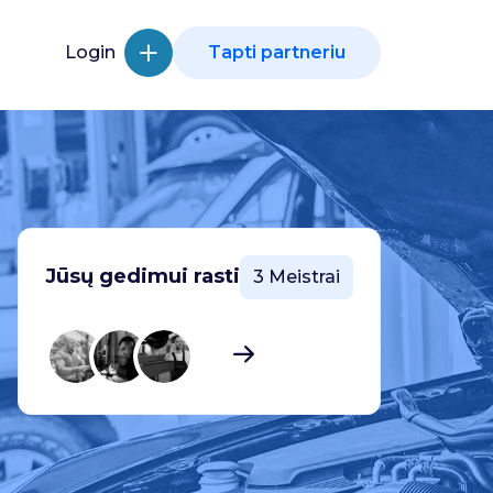
Login
Tapti partneriu
Jūsų gedimui rasti
3 Meistrai