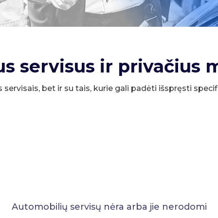
us servisus ir privačius 
s servisais, bet ir su tais, kurie gali padėti išspręsti spe
Automobilių servisų nėra arba jie nerodomi