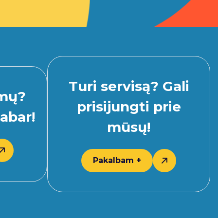
Turi servisą? Gali
imų?
prisijungti prie
abar!
mūsų!
Pakalbam +