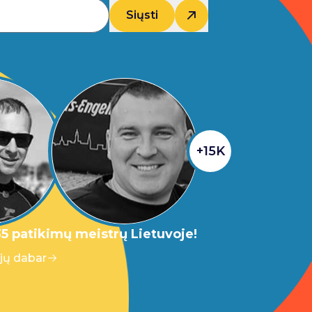
Siųsti
+15K
5 patikimų meistrų Lietuvoje!
 jų dabar