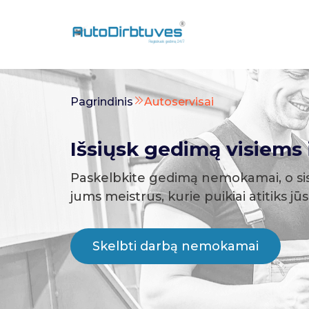
Pagrindinis
Autoservisai
Išsiųsk gedimą visiems i
Paskelbkite gedimą nemokamai, o si
jums meistrus, kurie puikiai atitiks jū
Skelbti darbą nemokamai