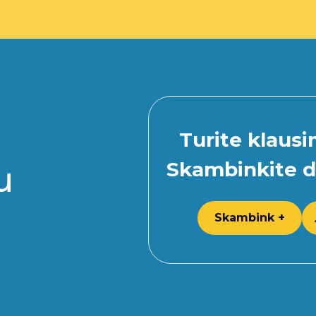
Turite klaus
Skambinkite d
u
Skambink +