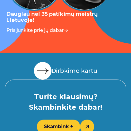
Daugiau nei 35 patikimų meistrų
Lietuvoje!
Prisijunkite prie jų dabar
Dirbkime kartu
Turite klausimų?
Skambinkite dabar!
Skambink +