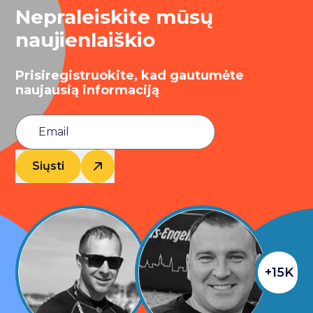
Nepraleiskite mūsų
naujienlaiškio
Prisiregistruokite, kad gautumėte
naujausią informaciją
Siųsti
+15K