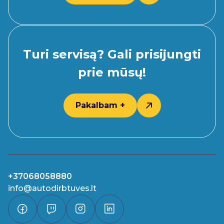
Turi servisą? Gali prisijungti
prie mūsų!
Pakalbam +
+37068058880
info@autodirbtuves.lt