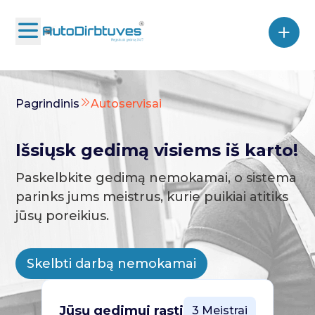
Pagrindinis
Autoservisai
Išsiųsk gedimą visiems iš karto!
Paskelbkite gedimą nemokamai, o sistema
parinks jums meistrus, kurie puikiai atitiks
jūsų poreikius.
Skelbti darbą nemokamai
Jūsų gedimui rasti
3 Meistrai