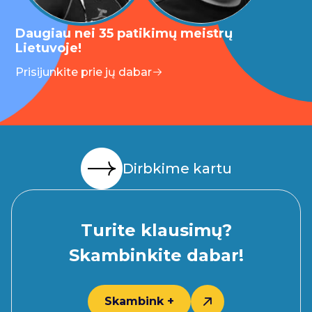
Daugiau nei 35 patikimų meistrų
Lietuvoje!
Prisijunkite prie jų dabar
Dirbkime kartu
Turite klausimų?
Skambinkite dabar!
Skambink +