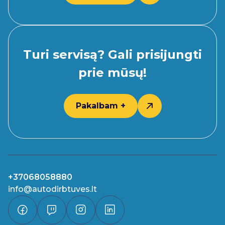
Turi servisą? Gali prisijungti
prie mūsų!
Pakalbam +
+37068058880
info@autodirbtuves.lt