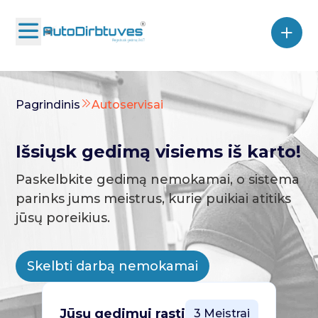
Pagrindinis
Autoservisai
Išsiųsk gedimą visiems iš karto!
Paskelbkite gedimą nemokamai, o sistema
parinks jums meistrus, kurie puikiai atitiks
jūsų poreikius.
Skelbti darbą nemokamai
Jūsų gedimui rasti
3 Meistrai