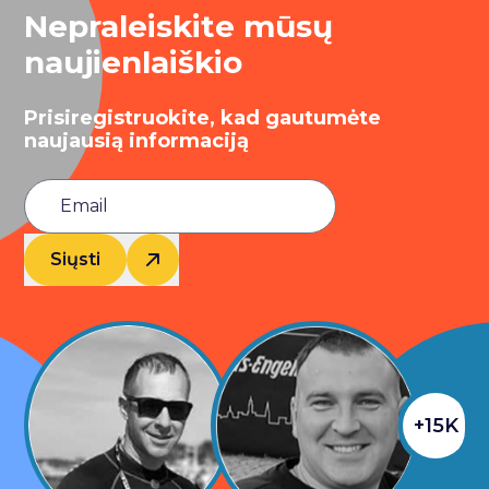
Nepraleiskite mūsų
naujienlaiškio
Prisiregistruokite, kad gautumėte
naujausią informaciją
Siųsti
+15K