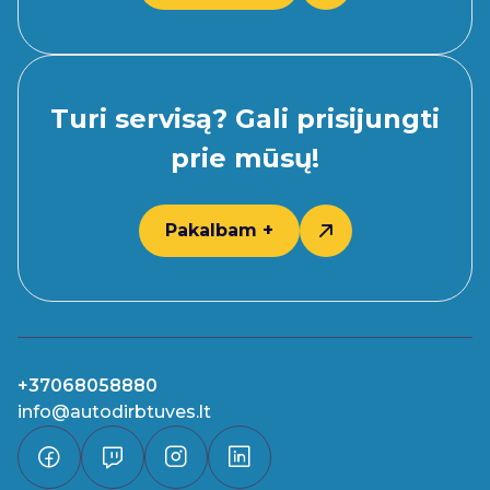
Turi servisą? Gali prisijungti
prie mūsų!
Pakalbam +
+37068058880
info@autodirbtuves.lt