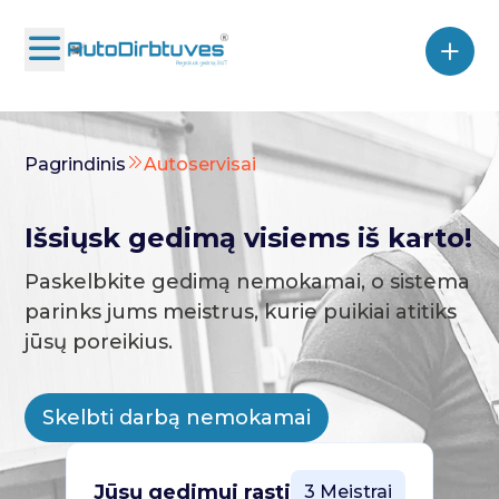
Pagrindinis
Autoservisai
Išsiųsk gedimą visiems iš karto!
Paskelbkite gedimą nemokamai, o sistema
parinks jums meistrus, kurie puikiai atitiks
jūsų poreikius.
Skelbti darbą nemokamai
Jūsų gedimui rasti
3 Meistrai