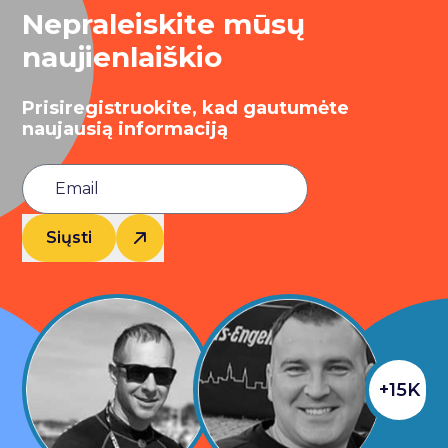
Nepraleiskite mūsų
naujienlaiškio
Prisiregistruokite, kad gautumėte
naujausią informaciją
Siųsti
+15K