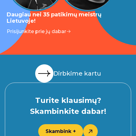
Daugiau nei 35 patikimų meistrų
Lietuvoje!
Prisijunkite prie jų dabar
Dirbkime kartu
Turite klausimų?
Skambinkite dabar!
Skambink +