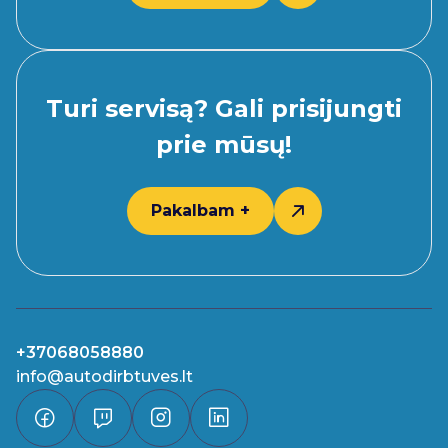
Turi servisą? Gali prisijungti
prie mūsų!
Pakalbam +
+37068058880
info@autodirbtuves.lt