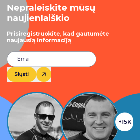
Nepraleiskite mūsų
naujienlaiškio
Prisiregistruokite, kad gautumėte
naujausią informaciją
Siųsti
+15K