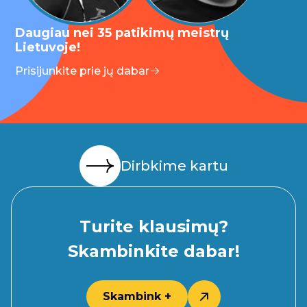
Daugiau nei 35 patikimų meistrų
Lietuvoje!
Prisijunkite prie jų dabar
Dirbkime kartu
Turite klausimų?
Skambinkite dabar!
Skambink +