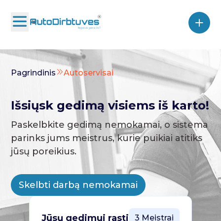
Pagrindinis
Autoservisai
Išsiųsk gedimą visiems iš karto!
Paskelbkite gedimą nemokamai, o sistema
parinks jums meistrus, kurie puikiai atitiks
jūsų poreikius.
Skelbti darbą nemokamai
Jūsų gedimui rasti
3 Meistrai