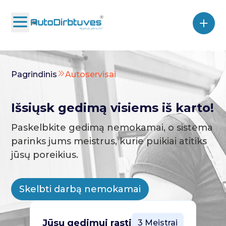
Pagrindinis
Autoservisai
Išsiųsk gedimą visiems iš karto!
Paskelbkite gedimą nemokamai, o sistema
parinks jums meistrus, kurie puikiai atitiks
jūsų poreikius.
Skelbti darbą nemokamai
Jūsų gedimui rasti
3 Meistrai