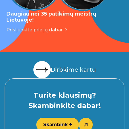
Daugiau nei 35 patikimų meistrų
Lietuvoje!
Prisijunkite prie jų dabar
Dirbkime kartu
Turite klausimų?
Skambinkite dabar!
Skambink +