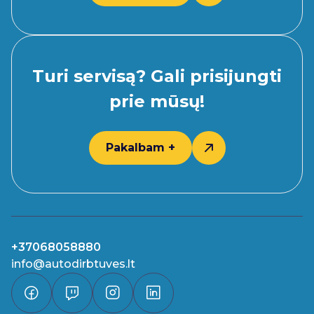
Turi servisą? Gali prisijungti
prie mūsų!
Pakalbam +
+37068058880
info@autodirbtuves.lt