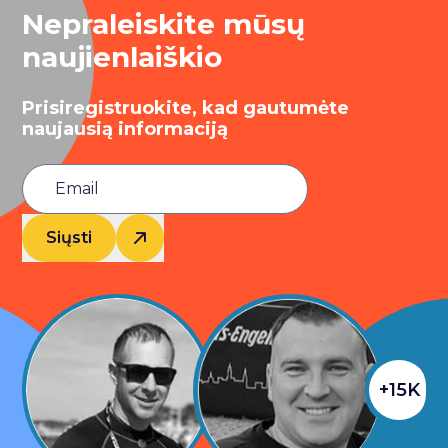
Nepraleiskite mūsų
naujienlaiškio
Prisiregistruokite, kad gautumėte
naujausią informaciją
Siųsti
+15K