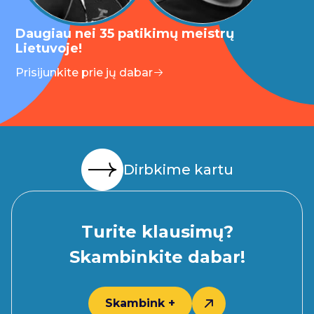
Daugiau nei 35 patikimų meistrų
Lietuvoje!
Prisijunkite prie jų dabar
Dirbkime kartu
Turite klausimų?
Skambinkite dabar!
Skambink +