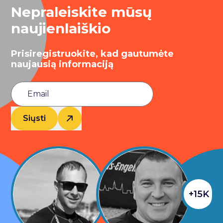
Nepraleiskite mūsų
naujienlaiškio
Prisiregistruokite, kad gautumėte
naujausią informaciją
Siųsti
+15K