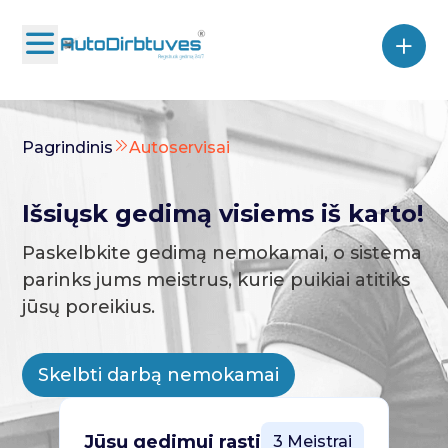
Pagrindinis
Autoservisai
Išsiųsk gedimą visiems iš karto!
Paskelbkite gedimą nemokamai, o sistema
parinks jums meistrus, kurie puikiai atitiks
jūsų poreikius.
Skelbti darbą nemokamai
Jūsų gedimui rasti
3 Meistrai