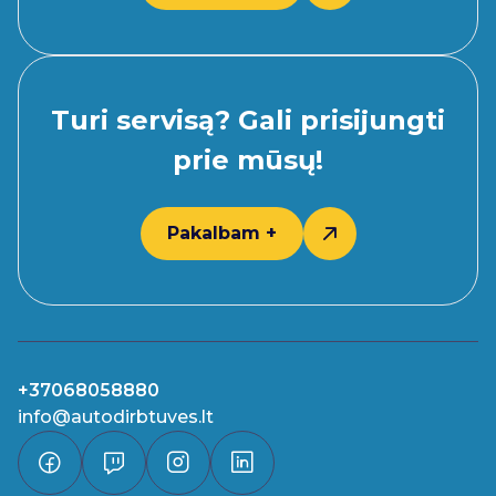
Turi servisą? Gali prisijungti
prie mūsų!
Pakalbam +
+37068058880
info@autodirbtuves.lt