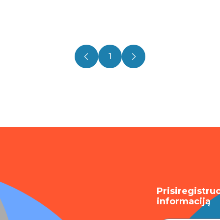
1
Prisiregistru
informaciją