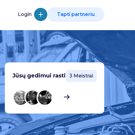
Login
Tapti partneriu
Jūsų gedimui rasti
3 Meistrai