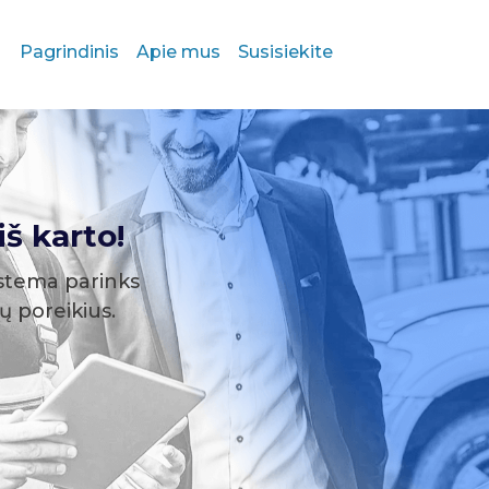
Pagrindinis
Apie mus
Susisiekite
š karto!
stema parinks
sų poreikius.