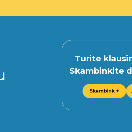
Turite klaus
Skambinkite d
u
Skambink +