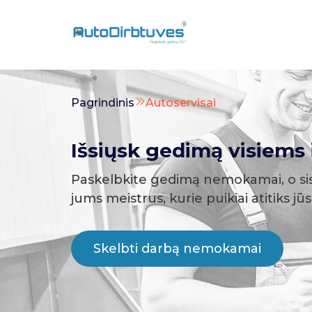
Pagrindinis
Autoservisai
Išsiųsk gedimą visiems i
Paskelbkite gedimą nemokamai, o si
jums meistrus, kurie puikiai atitiks jū
Skelbti darbą nemokamai