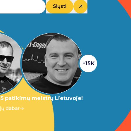
Siųsti
+15K
5 patikimų meistrų Lietuvoje!
 jų dabar