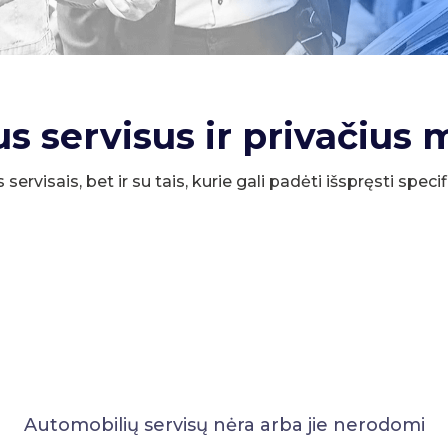
us servisus ir privačius 
s servisais, bet ir su tais, kurie gali padėti išspręsti spe
Automobilių servisų nėra arba jie nerodomi