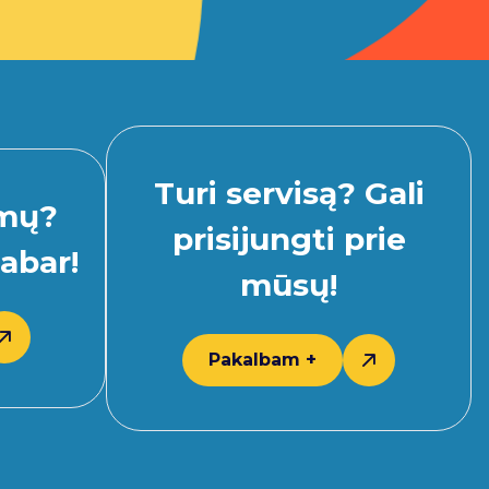
Turi servisą? Gali
imų?
prisijungti prie
abar!
mūsų!
Pakalbam +