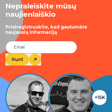
Nepraleiskite mūsų
naujienlaiškio
Prisiregistruokite, kad gautumėte
naujausią informaciją
Siųsti
+15K