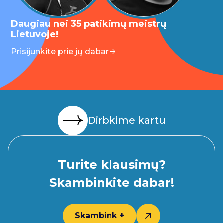
Daugiau nei 35 patikimų meistrų
Lietuvoje!
Prisijunkite prie jų dabar
Dirbkime kartu
Turite klausimų?
Skambinkite dabar!
Skambink +