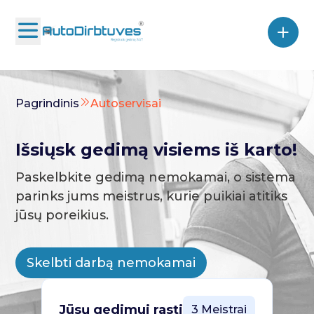
Pagrindinis
Autoservisai
Išsiųsk gedimą visiems iš karto!
Paskelbkite gedimą nemokamai, o sistema
parinks jums meistrus, kurie puikiai atitiks
jūsų poreikius.
Skelbti darbą nemokamai
Jūsų gedimui rasti
3 Meistrai