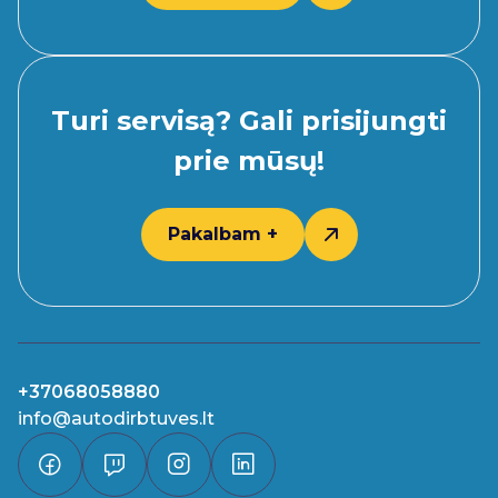
Turi servisą? Gali prisijungti
prie mūsų!
Pakalbam +
+37068058880
info@autodirbtuves.lt