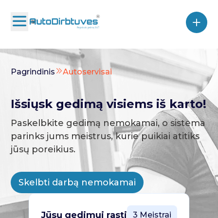
Pagrindinis
Autoservisai
Išsiųsk gedimą visiems iš karto!
Paskelbkite gedimą nemokamai, o sistema
parinks jums meistrus, kurie puikiai atitiks
jūsų poreikius.
Skelbti darbą nemokamai
Jūsų gedimui rasti
3 Meistrai