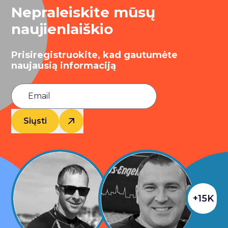
Nepraleiskite mūsų
naujienlaiškio
Prisiregistruokite, kad gautumėte
naujausią informaciją
Siųsti
+15K