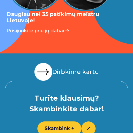
Daugiau nei 35 patikimų meistrų
Lietuvoje!
Prisijunkite prie jų dabar
Dirbkime kartu
Turite klausimų?
Skambinkite dabar!
Skambink +