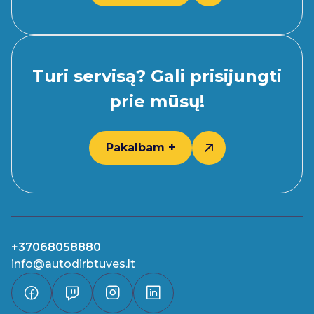
Turi servisą? Gali prisijungti
prie mūsų!
Pakalbam +
+37068058880
info@autodirbtuves.lt