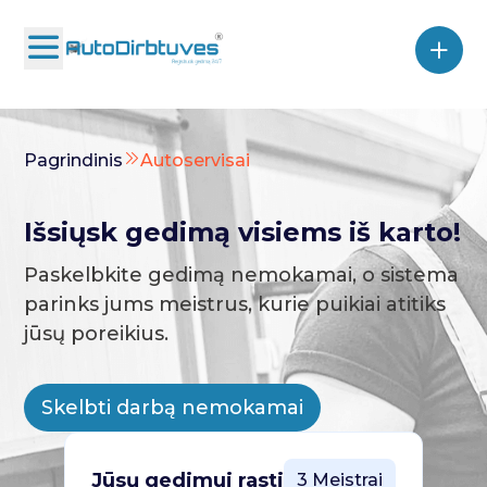
Pagrindinis
Autoservisai
Išsiųsk gedimą visiems iš karto!
Paskelbkite gedimą nemokamai, o sistema
parinks jums meistrus, kurie puikiai atitiks
jūsų poreikius.
Skelbti darbą nemokamai
Jūsų gedimui rasti
3 Meistrai