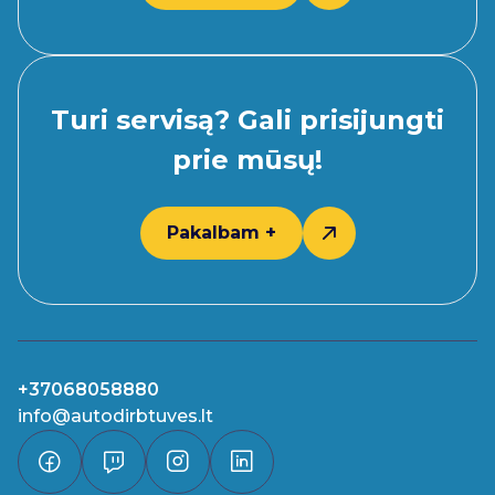
Turi servisą? Gali prisijungti
prie mūsų!
Pakalbam +
+37068058880
info@autodirbtuves.lt