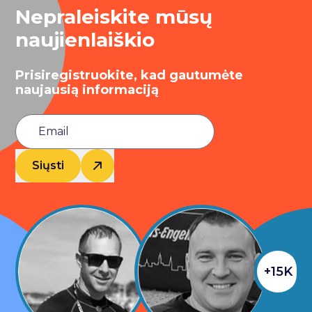
Nepraleiskite mūsų
naujienlaiškio
Prisiregistruokite, kad gautumėte
naujausią informaciją
Siųsti
+15K