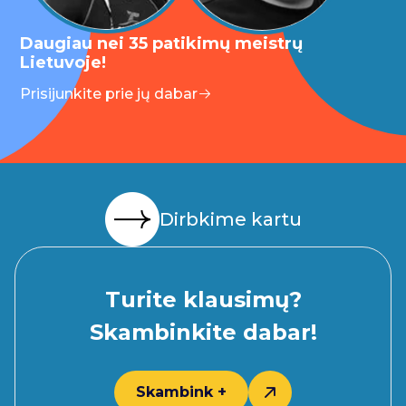
Daugiau nei 35 patikimų meistrų
Lietuvoje!
Prisijunkite prie jų dabar
Dirbkime kartu
Turite klausimų?
Skambinkite dabar!
Skambink +