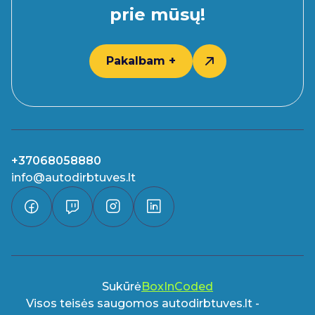
prie mūsų!
Pakalbam +
+37068058880
info@autodirbtuves.lt
Sukūrė
BoxInCoded
Visos teisės saugomos autodirbtuves.lt -