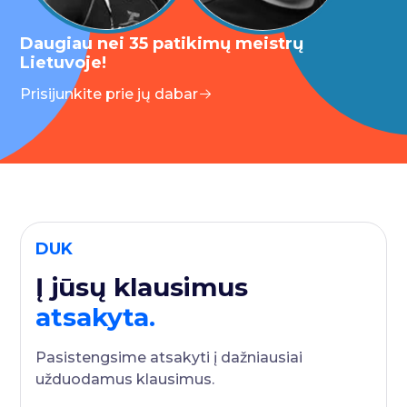
Daugiau nei 35 patikimų meistrų
Lietuvoje!
Prisijunkite prie jų dabar
DUK
Į jūsų klausimus
atsakyta.
Pasistengsime atsakyti į dažniausiai
užduodamus klausimus.