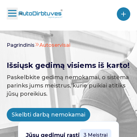
Pagrindinis
Autoservisai
Išsiųsk gedimą visiems iš karto!
Paskelbkite gedimą nemokamai, o sistema
parinks jums meistrus, kurie puikiai atitiks
jūsų poreikius.
Skelbti darbą nemokamai
Jūsų gedimui rasti
3 Meistrai