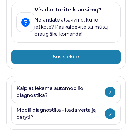
Vis dar turite klausimų?
Nerandate atsakymo, kurio
ieškote? Pasikalbėkite su mūsų
draugiška komanda!
Susisiekite
Kaip atliekama automobilio
diagnostika?
Automobilio diagnostika plati savoka.
Mobili diagnostika - kada verta ją
Ji visada prasideda nuo kompiuterines
daryti?
diagnostikos ir baigiasi papildomais
testais, kurie priklauso nuo to, kurioje
Mobili diagnostika - paslauga, kurią