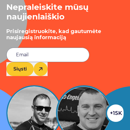
Nepraleiskite mūsų
naujienlaiškio
Prisiregistruokite, kad gautumėte
naujausią informaciją
Siųsti
+15K