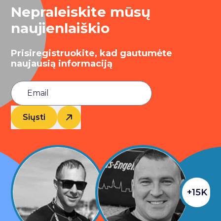
Nepraleiskite mūsų
naujienlaiškio
Prisiregistruokite, kad gautumėte
naujausią informaciją
Siųsti
+15K