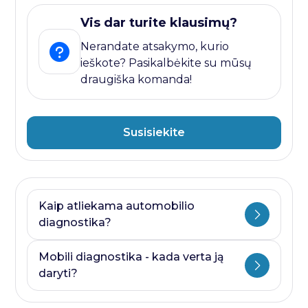
Vis dar turite klausimų?
Nerandate atsakymo, kurio
ieškote? Pasikalbėkite su mūsų
draugiška komanda!
Susisiekite
Kaip atliekama automobilio
diagnostika?
Automobilio diagnostika plati savoka.
Mobili diagnostika - kada verta ją
Ji visada prasideda nuo kompiuterines
daryti?
diagnostikos ir baigiasi papildomais
testais, kurie priklauso nuo to, kurioje
Mobili diagnostika - paslauga, kurią