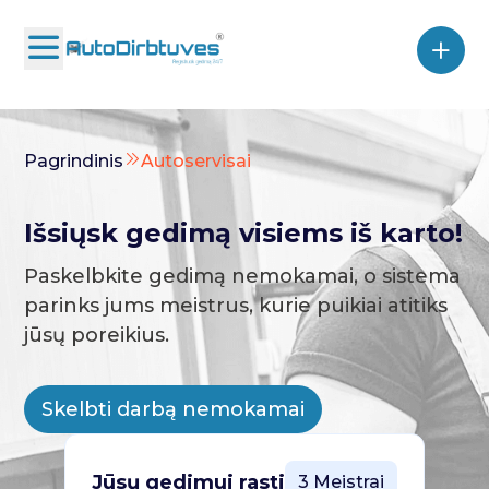
Pagrindinis
Autoservisai
Išsiųsk gedimą visiems iš karto!
Paskelbkite gedimą nemokamai, o sistema
parinks jums meistrus, kurie puikiai atitiks
jūsų poreikius.
Skelbti darbą nemokamai
Jūsų gedimui rasti
3 Meistrai