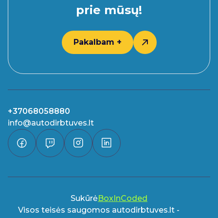
prie mūsų!
Pakalbam +
+37068058880
info@autodirbtuves.lt
Sukūrė
BoxInCoded
Visos teisės saugomos autodirbtuves.lt -