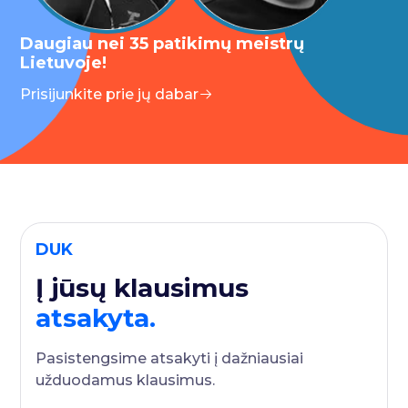
Daugiau nei 35 patikimų meistrų
Lietuvoje!
Prisijunkite prie jų dabar
DUK
Į jūsų klausimus
atsakyta.
Pasistengsime atsakyti į dažniausiai
užduodamus klausimus.