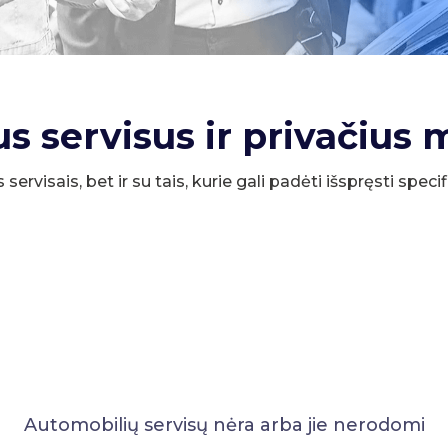
us servisus ir privačius 
s servisais, bet ir su tais, kurie gali padėti išspręsti spe
Automobilių servisų nėra arba jie nerodomi