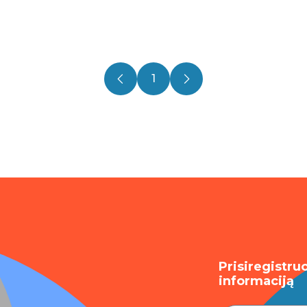
1
Prisiregistru
informaciją