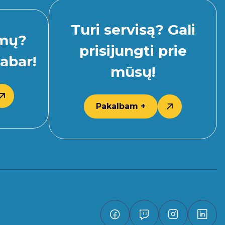
Turi servisą? Gali
imų?
prisijungti prie
abar!
mūsų!
Pakalbam +