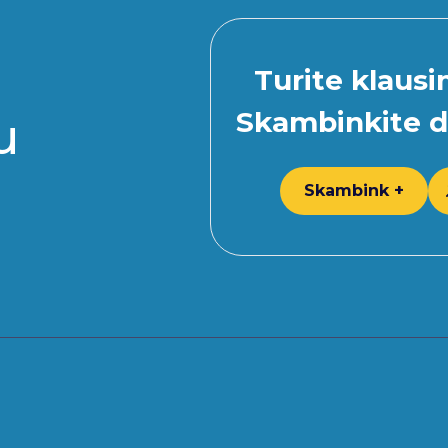
Turite klaus
Skambinkite d
u
Skambink +