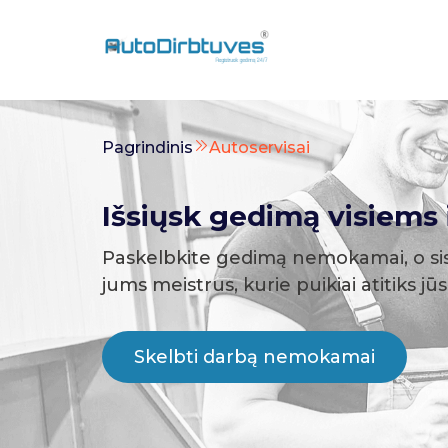
Pagrindinis
Autoservisai
Išsiųsk gedimą visiems i
Paskelbkite gedimą nemokamai, o si
jums meistrus, kurie puikiai atitiks jū
Skelbti darbą nemokamai