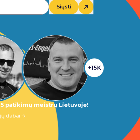
Siųsti
+15K
5 patikimų meistrų Lietuvoje!
 jų dabar