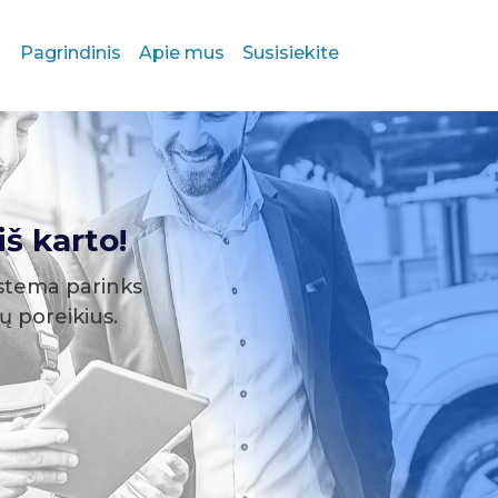
Pagrindinis
Apie mus
Susisiekite
š karto!
stema parinks
sų poreikius.