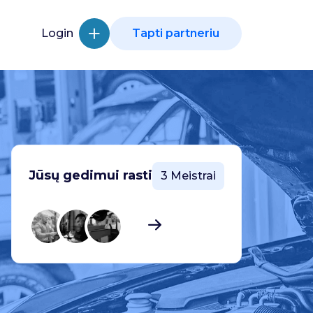
Login
Tapti partneriu
Jūsų gedimui rasti
3 Meistrai