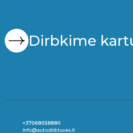
Dirbkime kart
+37068058880
info@autodirbtuves.lt