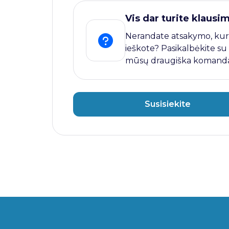
Vis dar turite klausi
Nerandate atsakymo, kur
ieškote? Pasikalbėkite su
mūsų draugiška komanda
Susisiekite