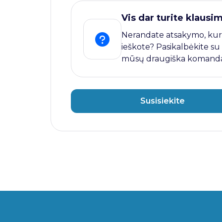
Vis dar turite klausi
Nerandate atsakymo, kur
ieškote? Pasikalbėkite su
mūsų draugiška komanda
Susisiekite