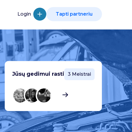
Login
Tapti partneriu
Jūsų gedimui rasti
3 Meistrai