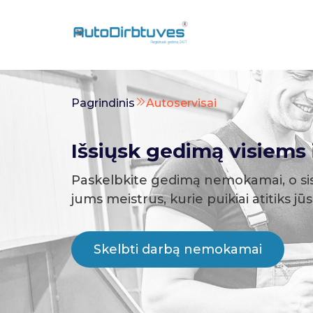
Pagrindinis
Autoservisai
Išsiųsk gedimą visiems i
Paskelbkite gedimą nemokamai, o si
jums meistrus, kurie puikiai atitiks jū
Skelbti darbą nemokamai