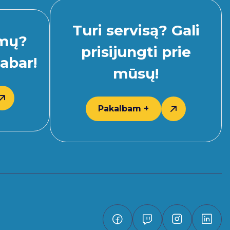
Turi servisą? Gali
imų?
prisijungti prie
abar!
mūsų!
Pakalbam +