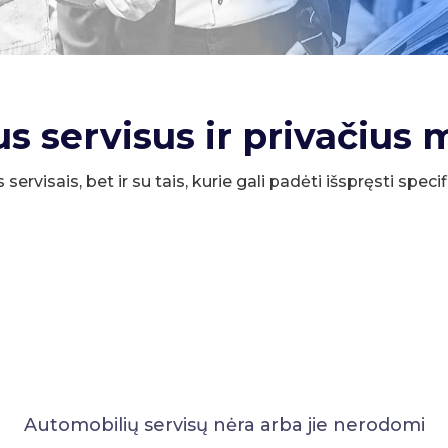
us servisus ir privačius 
s servisais, bet ir su tais, kurie gali padėti išspręsti spe
Automobilių servisų nėra arba jie nerodomi