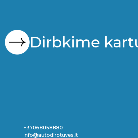
Dirbkime kart
+37068058880
info@autodirbtuves.lt