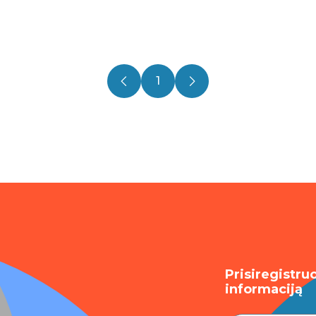
1
Prisiregistru
informaciją