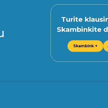
Turite klaus
Skambinkite d
u
Skambink +