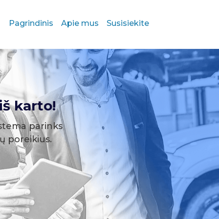
Pagrindinis
Apie mus
Susisiekite
š karto!
stema parinks
sų poreikius.