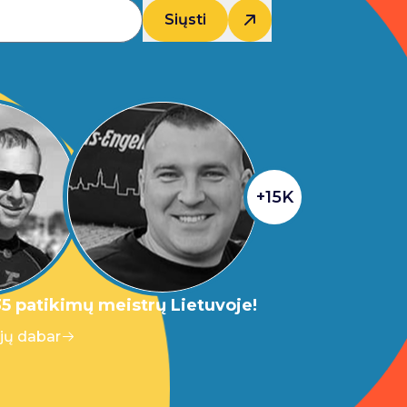
Siųsti
+15K
5 patikimų meistrų Lietuvoje!
 jų dabar