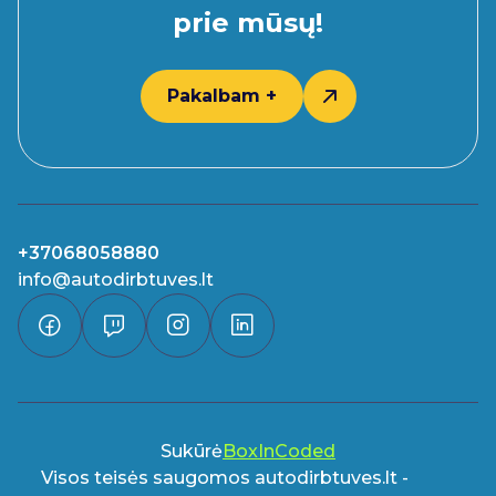
prie mūsų!
Pakalbam +
+37068058880
info@autodirbtuves.lt
Sukūrė
BoxInCoded
Visos teisės saugomos autodirbtuves.lt -