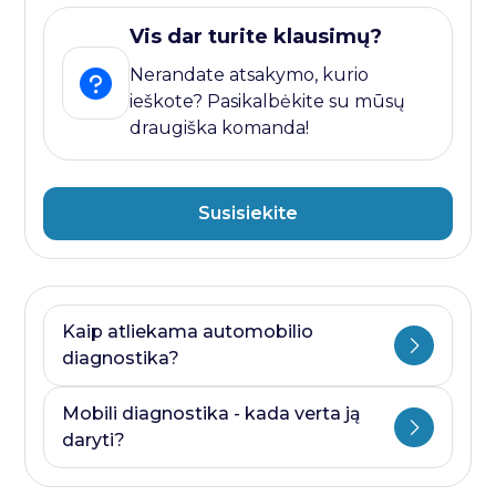
Vis dar turite klausimų?
Nerandate atsakymo, kurio
ieškote? Pasikalbėkite su mūsų
draugiška komanda!
Susisiekite
Kaip atliekama automobilio
diagnostika?
Automobilio diagnostika plati savoka.
Mobili diagnostika - kada verta ją
Ji visada prasideda nuo kompiuterines
daryti?
diagnostikos ir baigiasi papildomais
testais, kurie priklauso nuo to, kurioje
Mobili diagnostika - paslauga, kurią