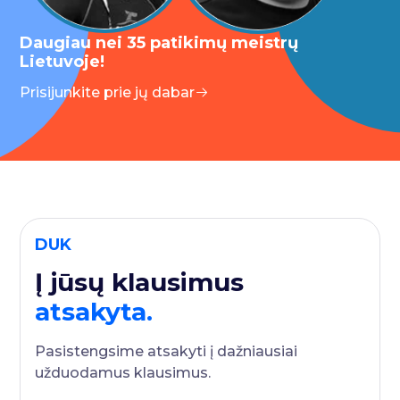
Daugiau nei 35 patikimų meistrų
Lietuvoje!
Prisijunkite prie jų dabar
DUK
Į jūsų klausimus
atsakyta.
Pasistengsime atsakyti į dažniausiai
užduodamus klausimus.