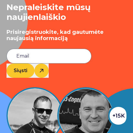
Nepraleiskite mūsų
naujienlaiškio
Prisiregistruokite, kad gautumėte
naujausią informaciją
Siųsti
+15K