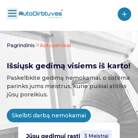
Pagrindinis
Autoservisai
Išsiųsk gedimą visiems iš karto!
Paskelbkite gedimą nemokamai, o sistema
parinks jums meistrus, kurie puikiai atitiks
jūsų poreikius.
Skelbti darbą nemokamai
Jūsų gedimui rasti
3 Meistrai