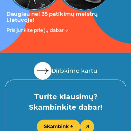
Daugiau nei 35 patikimų meistrų
Lietuvoje!
Prisijunkite prie jų dabar
Dirbkime kartu
Turite klausimų?
Skambinkite dabar!
Skambink +