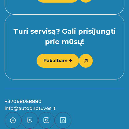
Turi servisą? Gali prisijungti
prie mūsų!
Pakalbam +
+37068058880
info@autodirbtuves.lt