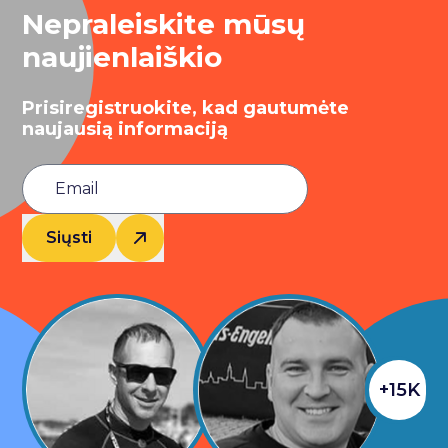
Nepraleiskite mūsų
naujienlaiškio
Prisiregistruokite, kad gautumėte
naujausią informaciją
Siųsti
+15K