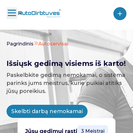
Pagrindinis
Autoservisai
Išsiųsk gedimą visiems iš karto!
Paskelbkite gedimą nemokamai, o sistema
parinks jums meistrus, kurie puikiai atitiks
jūsų poreikius.
Skelbti darbą nemokamai
Jūsų gedimui rasti
3 Meistrai