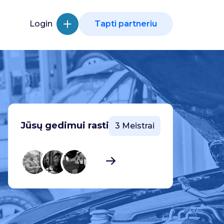
Login
Tapti partneriu
Jūsų gedimui rasti
3 Meistrai