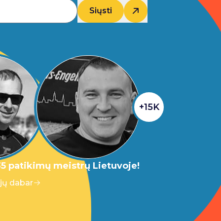
Siųsti
+15K
5 patikimų meistrų Lietuvoje!
 jų dabar