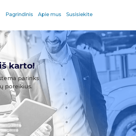
Pagrindinis
Apie mus
Susisiekite
š karto!
stema parinks
sų poreikius.