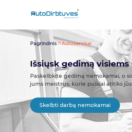
Pagrindinis
Autoservisai
Išsiųsk gedimą visiems i
Paskelbkite gedimą nemokamai, o si
jums meistrus, kurie puikiai atitiks jū
Skelbti darbą nemokamai