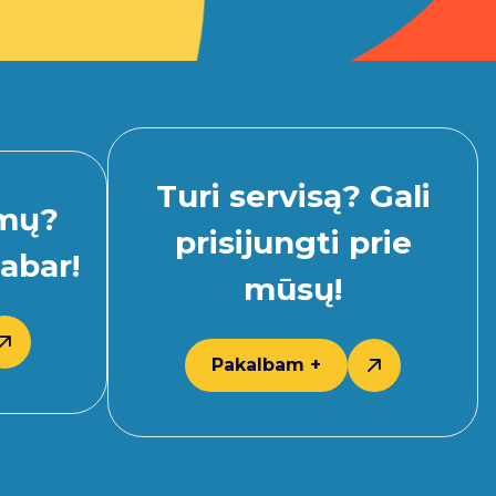
Turi servisą? Gali
imų?
prisijungti prie
abar!
mūsų!
Pakalbam +