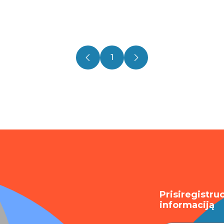
1
Prisiregistru
informaciją