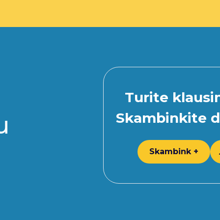
Turite klaus
Skambinkite d
u
Skambink +