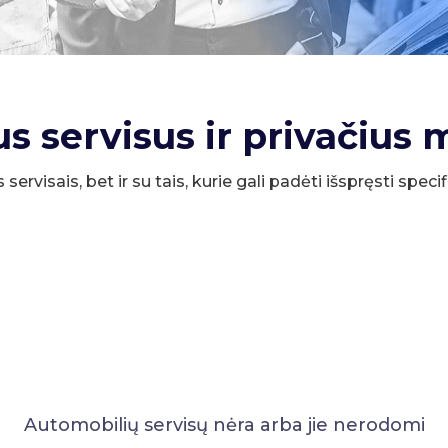
us servisus ir privačius 
s servisais, bet ir su tais, kurie gali padėti išspręsti spe
Automobilių servisų nėra arba jie nerodomi