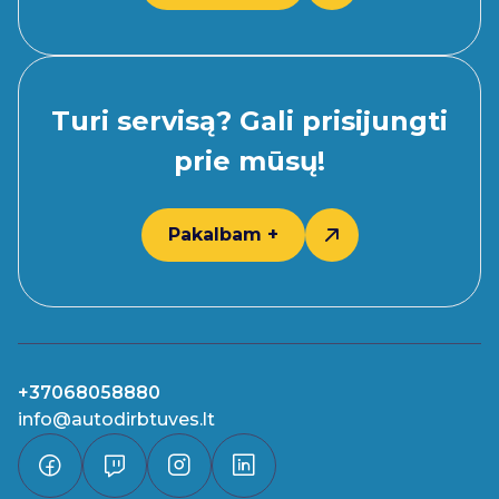
Turi servisą? Gali prisijungti
prie mūsų!
Pakalbam +
+37068058880
info@autodirbtuves.lt