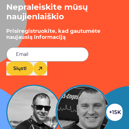
Nepraleiskite mūsų
naujienlaiškio
Prisiregistruokite, kad gautumėte
naujausią informaciją
Siųsti
+15K