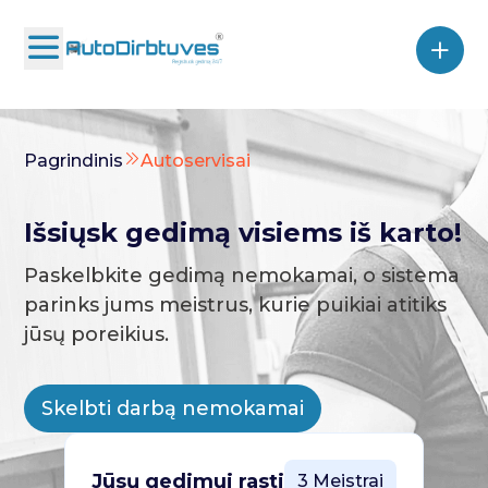
Pagrindinis
Autoservisai
Išsiųsk gedimą visiems iš karto!
Paskelbkite gedimą nemokamai, o sistema
parinks jums meistrus, kurie puikiai atitiks
jūsų poreikius.
Skelbti darbą nemokamai
Jūsų gedimui rasti
3 Meistrai