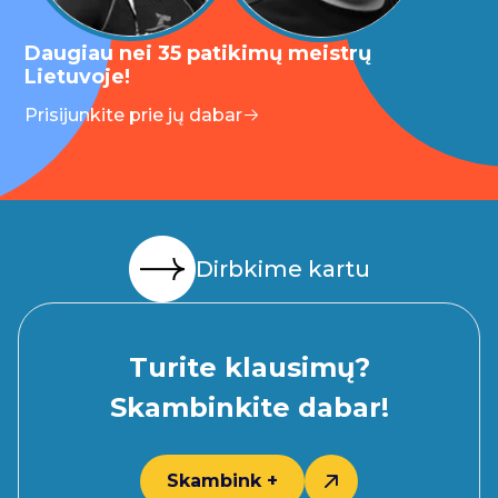
Daugiau nei 35 patikimų meistrų
Lietuvoje!
Prisijunkite prie jų dabar
Dirbkime kartu
Turite klausimų?
Skambinkite dabar!
Skambink +