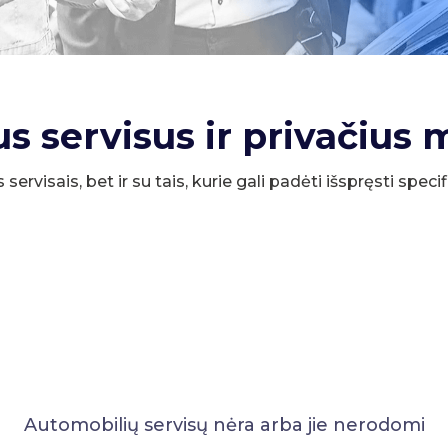
us servisus ir privačius 
s servisais, bet ir su tais, kurie gali padėti išspręsti spe
Automobilių servisų nėra arba jie nerodomi