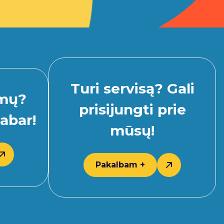
Turi servisą? Gali
imų?
prisijungti prie
abar!
mūsų!
Pakalbam +