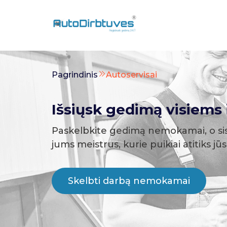
Pagrindinis
Autoservisai
Išsiųsk gedimą visiems i
Paskelbkite gedimą nemokamai, o si
jums meistrus, kurie puikiai atitiks jū
Skelbti darbą nemokamai