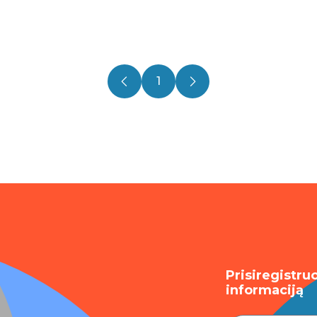
1
Prisiregistru
informaciją