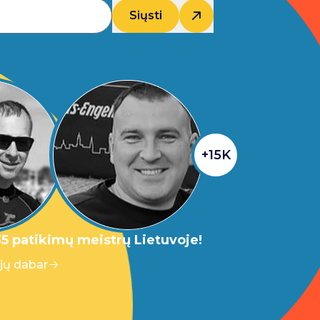
Siųsti
+15K
5 patikimų meistrų Lietuvoje!
 jų dabar