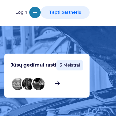
Login
Tapti partneriu
Jūsų gedimui rasti
3 Meistrai