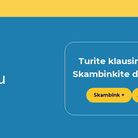
Turite klaus
Skambinkite d
u
Skambink +