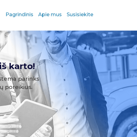
Pagrindinis
Apie mus
Susisiekite
š karto!
stema parinks
sų poreikius.