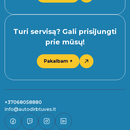
Turi servisą? Gali prisijungti
prie mūsų!
Pakalbam +
+37068058880
info@autodirbtuves.lt