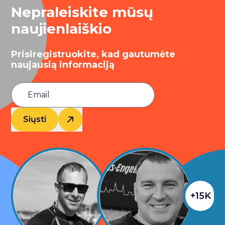
Nepraleiskite mūsų
naujienlaiškio
Prisiregistruokite, kad gautumėte
naujausią informaciją
Siųsti
+15K