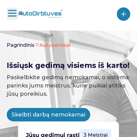
Pagrindinis
Autoservisai
Išsiųsk gedimą visiems iš karto!
Paskelbkite gedimą nemokamai, o sistema
parinks jums meistrus, kurie puikiai atitiks
jūsų poreikius.
Skelbti darbą nemokamai
Jūsų gedimui rasti
3 Meistrai