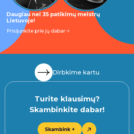
Daugiau nei 35 patikimų meistrų
Lietuvoje!
Prisijunkite prie jų dabar
Dirbkime kartu
Turite klausimų?
Skambinkite dabar!
Skambink +