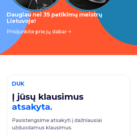
Daugiau nei 35 patikimų meistrų
Lietuvoje!
Prisijunkite prie jų dabar
DUK
Į jūsų klausimus
atsakyta.
Pasistengsime atsakyti į dažniausiai
užduodamus klausimus.