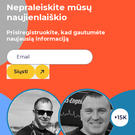
Nepraleiskite mūsų
naujienlaiškio
Prisiregistruokite, kad gautumėte
naujausią informaciją
Siųsti
+15K