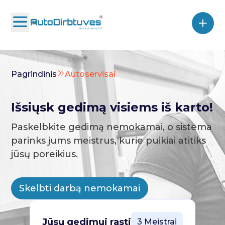
Pagrindinis
Autoservisai
Išsiųsk gedimą visiems iš karto!
Paskelbkite gedimą nemokamai, o sistema
parinks jums meistrus, kurie puikiai atitiks
jūsų poreikius.
Skelbti darbą nemokamai
Jūsų gedimui rasti
3 Meistrai