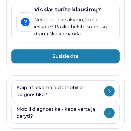
Vis dar turite klausimų?
Nerandate atsakymo, kurio
ieškote? Pasikalbėkite su mūsų
draugiška komanda!
Susisiekite
Kaip atliekama automobilio
diagnostika?
Automobilio diagnostika plati savoka.
Mobili diagnostika - kada verta ją
Ji visada prasideda nuo kompiuterines
daryti?
diagnostikos ir baigiasi papildomais
testais, kurie priklauso nuo to, kurioje
Mobili diagnostika - paslauga, kurią