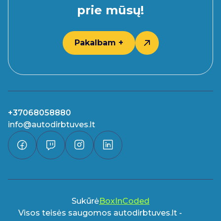
prie mūsų!
Pakalbam +
+37068058880
info@autodirbtuves.lt
Sukūrė
BoxInCoded
Visos teisės saugomos autodirbtuves.lt -