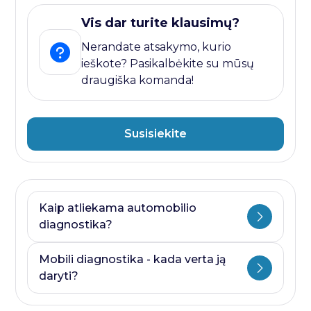
Vis dar turite klausimų?
Nerandate atsakymo, kurio
ieškote? Pasikalbėkite su mūsų
draugiška komanda!
Susisiekite
Kaip atliekama automobilio
diagnostika?
Automobilio diagnostika plati savoka.
Mobili diagnostika - kada verta ją
Ji visada prasideda nuo kompiuterines
daryti?
diagnostikos ir baigiasi papildomais
testais, kurie priklauso nuo to, kurioje
Mobili diagnostika - paslauga, kurią