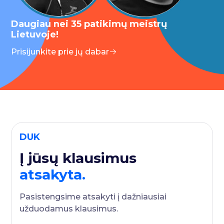
Daugiau nei 35 patikimų meistrų
Lietuvoje!
Prisijunkite prie jų dabar
DUK
Į jūsų klausimus
atsakyta.
Pasistengsime atsakyti į dažniausiai
užduodamus klausimus.