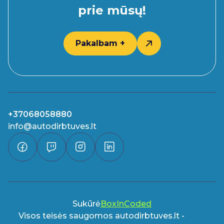
prie mūsų!
Pakalbam +
+37068058880
info@autodirbtuves.lt
Sukūrė
BoxInCoded
Visos teisės saugomos autodirbtuves.lt -