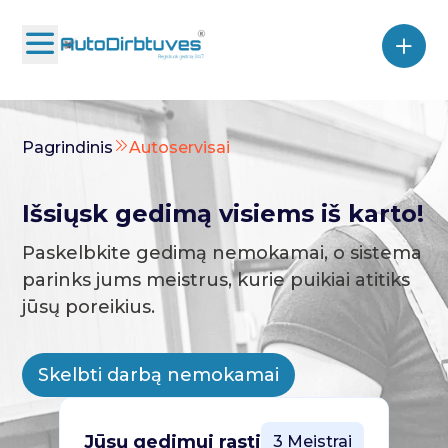
Pagrindinis
Autoservisai
Išsiųsk gedimą visiems iš karto!
Paskelbkite gedimą nemokamai, o sistema
parinks jums meistrus, kurie puikiai atitiks
jūsų poreikius.
Skelbti darbą nemokamai
Jūsų gedimui rasti
3 Meistrai