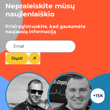
Nepraleiskite mūsų
naujienlaiškio
Prisiregistruokite, kad gautumėte
naujausią informaciją
Siųsti
+15K