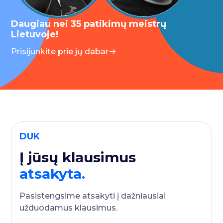
Daugiau nei 35 patikimų meistrų
Lietuvoje!
Prisijunkite prie jų dabar
DUK
Į jūsų klausimus
atsakyta.
Pasistengsime atsakyti į dažniausiai
užduodamus klausimus.