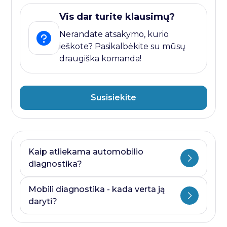
Vis dar turite klausimų?
Nerandate atsakymo, kurio
ieškote? Pasikalbėkite su mūsų
draugiška komanda!
Susisiekite
Kaip atliekama automobilio
diagnostika?
Automobilio diagnostika plati savoka.
Mobili diagnostika - kada verta ją
Ji visada prasideda nuo kompiuterines
daryti?
diagnostikos ir baigiasi papildomais
testais, kurie priklauso nuo to, kurioje
Mobili diagnostika - paslauga, kurią