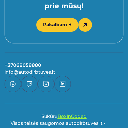
prie mūsų!
Pakalbam +
+37068058880
info@autodirbtuves.lt
Sukūrė
BoxInCoded
Visos teisės saugomos autodirbtuves.lt -