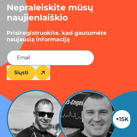
Nepraleiskite mūsų
naujienlaiškio
Prisiregistruokite, kad gautumėte
naujausią informaciją
Siųsti
+15K