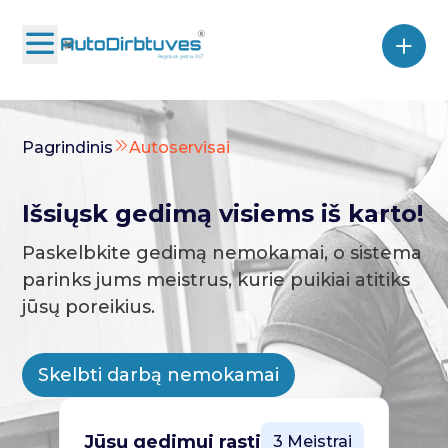
Pagrindinis
Autoservisai
Išsiųsk gedimą visiems iš karto!
Paskelbkite gedimą nemokamai, o sistema
parinks jums meistrus, kurie puikiai atitiks
jūsų poreikius.
Skelbti darbą nemokamai
Jūsų gedimui rasti
3 Meistrai